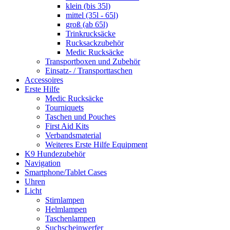
klein (bis 35l)
mittel (35l - 65l)
groß (ab 65l)
Trinkrucksäcke
Rucksackzubehör
Medic Rucksäcke
Transportboxen und Zubehör
Einsatz- / Transporttaschen
Accessoires
Erste Hilfe
Medic Rucksäcke
Tourniquets
Taschen und Pouches
First Aid Kits
Verbandsmaterial
Weiteres Erste Hilfe Equipment
K9 Hundezubehör
Navigation
Smartphone/Tablet Cases
Uhren
Licht
Stirnlampen
Helmlampen
Taschenlampen
Suchscheinwerfer