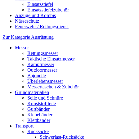
Einsatzstiefel
Einsatzstiefelzubehör
Anzüge und Kombis
Nässeschutz
Feuerwehr / Rettungsdienst
Zur Kategorie Ausrüstung
Messer
Rettungsmesser
Taktische Einsatzmesser
Kampfmesser
Outdoormesser
Bajonette
Überlebensmesser
Messertaschen & Zubehör
Grundmaterialien
Seile und Schnüre
Kunststoffteile
Gurtbänder
Klebebänder
Klettbänder
Transport
Rucksäcke
Schwerlast-Rucksäcke