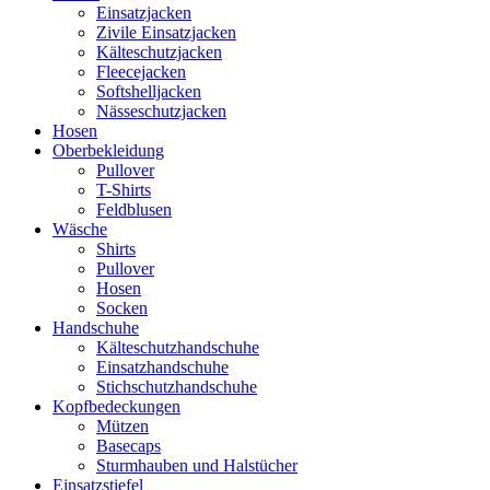
Einsatzjacken
Zivile Einsatzjacken
Kälteschutzjacken
Fleecejacken
Softshelljacken
Nässeschutzjacken
Hosen
Oberbekleidung
Pullover
T-Shirts
Feldblusen
Wäsche
Shirts
Pullover
Hosen
Socken
Handschuhe
Kälteschutzhandschuhe
Einsatzhandschuhe
Stichschutzhandschuhe
Kopfbedeckungen
Mützen
Basecaps
Sturmhauben und Halstücher
Einsatzstiefel