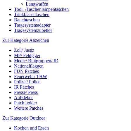
Langwaffen
Tool- /Taschenlampentaschen
Trinkblasentaschen
Bauchtaschen
Tragesystemadapter
Tragesystemzubehör
Zur Kategorie Abzeichen
Zoll/ Justiz
MP/ Feldjäger
Medic/ Blutgruppen/ ID
Nationalflaggen
FUN Patches
Feuerwehr/ THW
Polizei/ Police
IR Patches
Presse/ Press
Aufkleber
Patch holder
Weitere Patches
Zur Kategorie Outdoor
Kochen und Essen