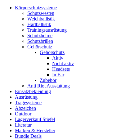
Körperschutzsysteme
Schutzwesten
Weichballistik
Hartballistik
Trainingsausrüstung
Schutzhelme
Schutzbrillen
Gehörschutz
Gehörschutz
Aktiv
Nicht aktiv
Headsets
In Ear
Zubehör
Anti Riot Ausstattung
Einsatzbekleidung
Ausrüstung
Tragesysteme
Abzeichen
Outdoor
Lagerverkauf Stiefel
Literatur
Marken & Hersteller
Bundle Deals