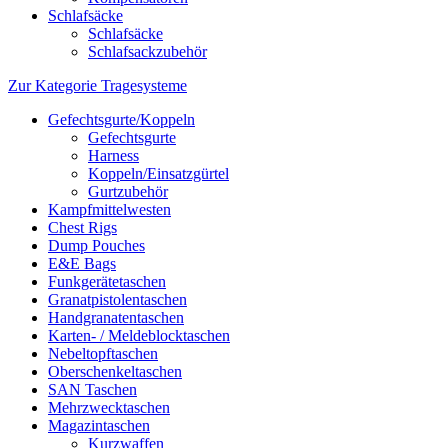
Schlafsäcke
Schlafsäcke
Schlafsackzubehör
Zur Kategorie Tragesysteme
Gefechtsgurte/Koppeln
Gefechtsgurte
Harness
Koppeln/Einsatzgürtel
Gurtzubehör
Kampfmittelwesten
Chest Rigs
Dump Pouches
E&E Bags
Funkgerätetaschen
Granatpistolentaschen
Handgranatentaschen
Karten- / Meldeblocktaschen
Nebeltopftaschen
Oberschenkeltaschen
SAN Taschen
Mehrzwecktaschen
Magazintaschen
Kurzwaffen