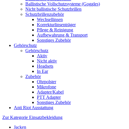
Ballistische Vollschutzsysteme (Goggles)
Nicht ballistische Schutzbrillen
Schutzbrillenzubehör
Wechsellinsen
Korrekturlinsenträger
Pflege & Reinigung
Aufbewahrung & Transport
Sonstiges Zubehör
Gehörschutz
Gehörschutz
Aktiv
Nicht aktiv
Headsets
In Ear
Zubehör
Ohrpolster
Mikrofone
Adapter/Kabel
PTT Adapter
Sonstiges Zubehör
Anti Riot Ausstattung
Zur Kategorie Einsatzbekleidung
Jacken