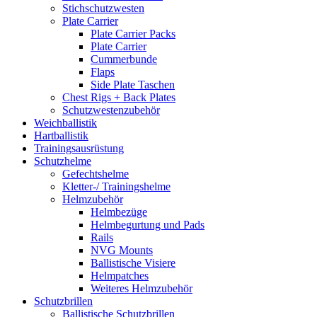
Stichschutzwesten
Plate Carrier
Plate Carrier Packs
Plate Carrier
Cummerbunde
Flaps
Side Plate Taschen
Chest Rigs + Back Plates
Schutzwestenzubehör
Weichballistik
Hartballistik
Trainingsausrüstung
Schutzhelme
Gefechtshelme
Kletter-/ Trainingshelme
Helmzubehör
Helmbezüge
Helmbegurtung und Pads
Rails
NVG Mounts
Ballistische Visiere
Helmpatches
Weiteres Helmzubehör
Schutzbrillen
Ballistische Schutzbrillen