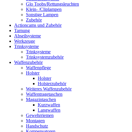
Glo Toobs/Rettungsleuchten
Klein- /Cliplampen
Sonstige Lampen
Zubehör
Actioncams und Zubehör
Tarnung
Abseilsysteme
Werkzeuge
Trinksysteme
Trinksysteme
Trinksystemzubehör
Waffenzubehör
Waffenpflege
Holster
Holster
Holsterzubehör
Weiteres Waffenzubehör
Waffentragetaschen
Magazintaschen
Kurzwaffen
Langwaffen
Gewehrriemen
Montagen
Handschutz
Kompensatoren