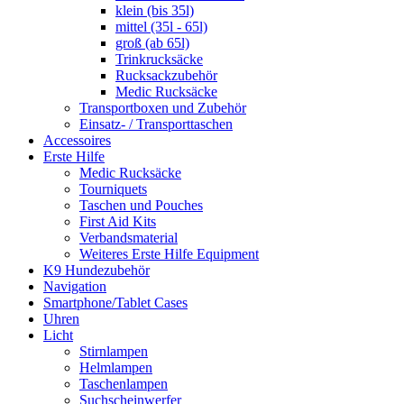
klein (bis 35l)
mittel (35l - 65l)
groß (ab 65l)
Trinkrucksäcke
Rucksackzubehör
Medic Rucksäcke
Transportboxen und Zubehör
Einsatz- / Transporttaschen
Accessoires
Erste Hilfe
Medic Rucksäcke
Tourniquets
Taschen und Pouches
First Aid Kits
Verbandsmaterial
Weiteres Erste Hilfe Equipment
K9 Hundezubehör
Navigation
Smartphone/Tablet Cases
Uhren
Licht
Stirnlampen
Helmlampen
Taschenlampen
Suchscheinwerfer