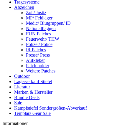
Tragesysteme
Abzeichen
Zoll/ Justiz
MP/ Feldjäger
Medic/ Blutgruppen/ ID
Nationalflaggen
FUN Patches
Feuerwehr/ THW
Polizei/ Police
IR Patches
Presse/ Press
Aufkleber
Patch holder
Weitere Patches
Outdoor
Lagerverkauf Stiefel
Literatur
Marken & Hersteller
Bundle Deals
Sale
Kampfstiefel Sondergrößen-Abverkauf
Templars Gear Sale
Informationen