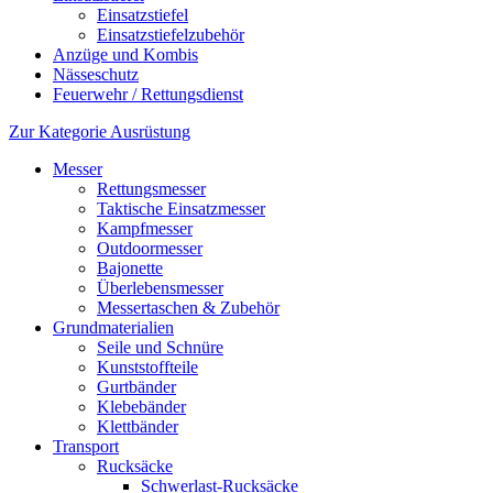
Einsatzstiefel
Einsatzstiefelzubehör
Anzüge und Kombis
Nässeschutz
Feuerwehr / Rettungsdienst
Zur Kategorie Ausrüstung
Messer
Rettungsmesser
Taktische Einsatzmesser
Kampfmesser
Outdoormesser
Bajonette
Überlebensmesser
Messertaschen & Zubehör
Grundmaterialien
Seile und Schnüre
Kunststoffteile
Gurtbänder
Klebebänder
Klettbänder
Transport
Rucksäcke
Schwerlast-Rucksäcke