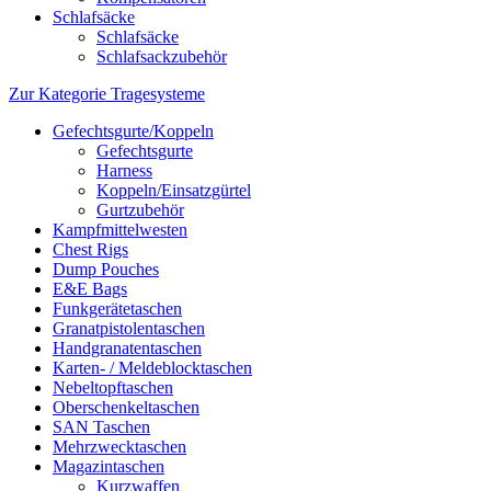
Schlafsäcke
Schlafsäcke
Schlafsackzubehör
Zur Kategorie Tragesysteme
Gefechtsgurte/Koppeln
Gefechtsgurte
Harness
Koppeln/Einsatzgürtel
Gurtzubehör
Kampfmittelwesten
Chest Rigs
Dump Pouches
E&E Bags
Funkgerätetaschen
Granatpistolentaschen
Handgranatentaschen
Karten- / Meldeblocktaschen
Nebeltopftaschen
Oberschenkeltaschen
SAN Taschen
Mehrzwecktaschen
Magazintaschen
Kurzwaffen