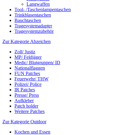
Langwaffen
Tool- /Taschenlampentaschen
Trinkblasentaschen
Bauchtaschen
Tragesystemadapter
Tragesystemzubehör
Zur Kategorie Abzeichen
Zoll/ Justiz
MP/ Feldjäger
Medic/ Blutgruppen/ ID
Nationalflaggen
FUN Patches
Feuerwehr/ THW
Polizei/ Police
IR Patches
Presse/ Press
Aufkleber
Patch holder
Weitere Patches
Zur Kategorie Outdoor
Kochen und Essen