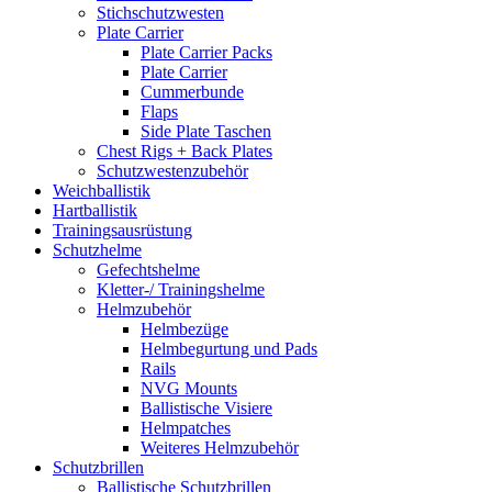
Stichschutzwesten
Plate Carrier
Plate Carrier Packs
Plate Carrier
Cummerbunde
Flaps
Side Plate Taschen
Chest Rigs + Back Plates
Schutzwestenzubehör
Weichballistik
Hartballistik
Trainingsausrüstung
Schutzhelme
Gefechtshelme
Kletter-/ Trainingshelme
Helmzubehör
Helmbezüge
Helmbegurtung und Pads
Rails
NVG Mounts
Ballistische Visiere
Helmpatches
Weiteres Helmzubehör
Schutzbrillen
Ballistische Schutzbrillen