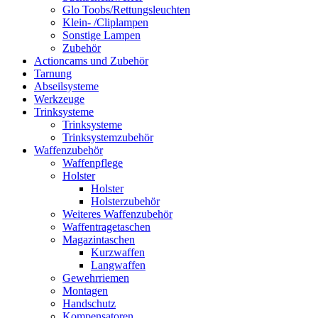
Glo Toobs/Rettungsleuchten
Klein- /Cliplampen
Sonstige Lampen
Zubehör
Actioncams und Zubehör
Tarnung
Abseilsysteme
Werkzeuge
Trinksysteme
Trinksysteme
Trinksystemzubehör
Waffenzubehör
Waffenpflege
Holster
Holster
Holsterzubehör
Weiteres Waffenzubehör
Waffentragetaschen
Magazintaschen
Kurzwaffen
Langwaffen
Gewehrriemen
Montagen
Handschutz
Kompensatoren