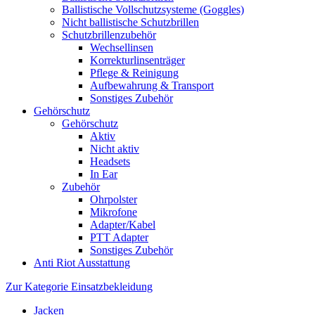
Ballistische Vollschutzsysteme (Goggles)
Nicht ballistische Schutzbrillen
Schutzbrillenzubehör
Wechsellinsen
Korrekturlinsenträger
Pflege & Reinigung
Aufbewahrung & Transport
Sonstiges Zubehör
Gehörschutz
Gehörschutz
Aktiv
Nicht aktiv
Headsets
In Ear
Zubehör
Ohrpolster
Mikrofone
Adapter/Kabel
PTT Adapter
Sonstiges Zubehör
Anti Riot Ausstattung
Zur Kategorie Einsatzbekleidung
Jacken