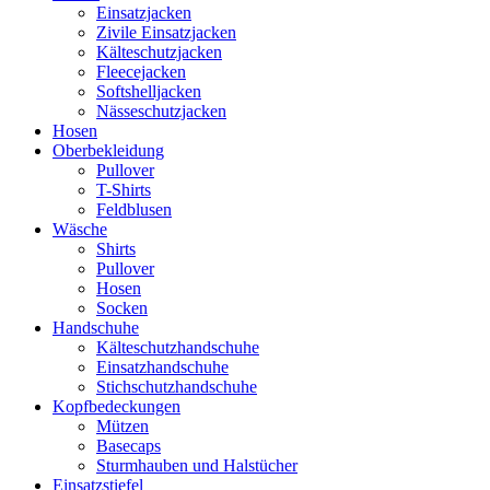
Einsatzjacken
Zivile Einsatzjacken
Kälteschutzjacken
Fleecejacken
Softshelljacken
Nässeschutzjacken
Hosen
Oberbekleidung
Pullover
T-Shirts
Feldblusen
Wäsche
Shirts
Pullover
Hosen
Socken
Handschuhe
Kälteschutzhandschuhe
Einsatzhandschuhe
Stichschutzhandschuhe
Kopfbedeckungen
Mützen
Basecaps
Sturmhauben und Halstücher
Einsatzstiefel