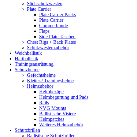
Stichschutzwesten
Plate Carrier
Plate Carrier Packs
Plate Carrier
Cummerbunde
Flaps
Side Plate Taschen
Chest Rigs + Back Plates
Schutzwestenzubehör
Weichballistik
Hartballistik
Trainingsausrüstung
Schutzhelme
Gefechtshelme
Kletter-/ Trainingshelme
Helmzubehör
Helmbezüge
Helmbegurtung und Pads
Rails
NVG Mounts
Ballistische Visiere
Helmpatches
Weiteres Helmzubehör
Schutzbrillen
Ballistische Schutzbrillen