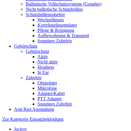
Ballistische Vollschutzsysteme (Goggles)
Nicht ballistische Schutzbrillen
Schutzbrillenzubehör
Wechsellinsen
Korrekturlinsenträger
Pflege & Reinigung
Aufbewahrung & Transport
Sonstiges Zubehör
Gehörschutz
Gehörschutz
Aktiv
Nicht aktiv
Headsets
In Ear
Zubehör
Ohrpolster
Mikrofone
Adapter/Kabel
PTT Adapter
Sonstiges Zubehör
Anti Riot Ausstattung
Zur Kategorie Einsatzbekleidung
Jacken