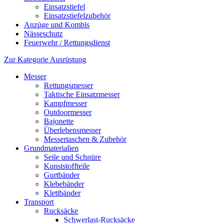
Einsatzstiefel
Einsatzstiefelzubehör
Anzüge und Kombis
Nässeschutz
Feuerwehr / Rettungsdienst
Zur Kategorie Ausrüstung
Messer
Rettungsmesser
Taktische Einsatzmesser
Kampfmesser
Outdoormesser
Bajonette
Überlebensmesser
Messertaschen & Zubehör
Grundmaterialien
Seile und Schnüre
Kunststoffteile
Gurtbänder
Klebebänder
Klettbänder
Transport
Rucksäcke
Schwerlast-Rucksäcke