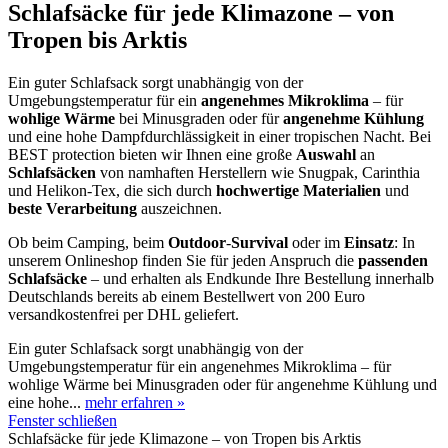
Schlafsäcke für jede Klimazone – von
Tropen bis Arktis
Ein guter Schlafsack sorgt unabhängig von der
Umgebungstemperatur für ein
angenehmes
Mikroklima
– für
wohlige
Wärme
bei Minusgraden oder für
angenehme
Kühlung
und eine hohe Dampfdurchlässigkeit in einer tropischen Nacht. Bei
BEST protection bieten wir Ihnen eine große
Auswahl
an
Schlafsäcken
von namhaften Herstellern wie Snugpak, Carinthia
und Helikon-Tex, die sich durch
hochwertige
Materialien
und
beste
Verarbeitung
auszeichnen.
Ob beim Camping, beim
Outdoor
-
Survival
oder im
Einsatz
: In
unserem Onlineshop finden Sie für jeden Anspruch die
passenden
Schlafsäcke
– und erhalten als Endkunde Ihre Bestellung innerhalb
Deutschlands bereits ab einem Bestellwert von 200 Euro
versandkostenfrei per DHL geliefert.
Ein guter Schlafsack sorgt unabhängig von der
Umgebungstemperatur für ein angenehmes Mikroklima – für
wohlige Wärme bei Minusgraden oder für angenehme Kühlung und
eine hohe...
mehr erfahren »
Fenster schließen
Schlafsäcke für jede Klimazone – von Tropen bis Arktis