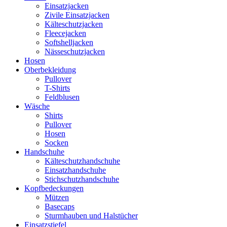
Einsatzjacken
Zivile Einsatzjacken
Kälteschutzjacken
Fleecejacken
Softshelljacken
Nässeschutzjacken
Hosen
Oberbekleidung
Pullover
T-Shirts
Feldblusen
Wäsche
Shirts
Pullover
Hosen
Socken
Handschuhe
Kälteschutzhandschuhe
Einsatzhandschuhe
Stichschutzhandschuhe
Kopfbedeckungen
Mützen
Basecaps
Sturmhauben und Halstücher
Einsatzstiefel