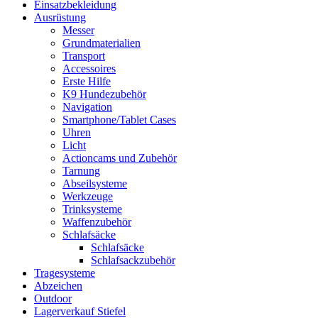
Einsatzbekleidung
Ausrüstung
Messer
Grundmaterialien
Transport
Accessoires
Erste Hilfe
K9 Hundezubehör
Navigation
Smartphone/Tablet Cases
Uhren
Licht
Actioncams und Zubehör
Tarnung
Abseilsysteme
Werkzeuge
Trinksysteme
Waffenzubehör
Schlafsäcke
Schlafsäcke
Schlafsackzubehör
Tragesysteme
Abzeichen
Outdoor
Lagerverkauf Stiefel