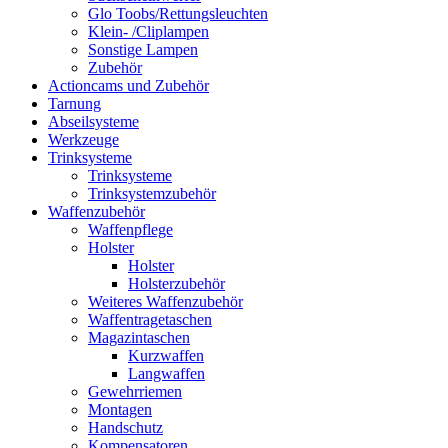
Glo Toobs/Rettungsleuchten
Klein- /Cliplampen
Sonstige Lampen
Zubehör
Actioncams und Zubehör
Tarnung
Abseilsysteme
Werkzeuge
Trinksysteme
Trinksysteme
Trinksystemzubehör
Waffenzubehör
Waffenpflege
Holster
Holster
Holsterzubehör
Weiteres Waffenzubehör
Waffentragetaschen
Magazintaschen
Kurzwaffen
Langwaffen
Gewehrriemen
Montagen
Handschutz
Kompensatoren