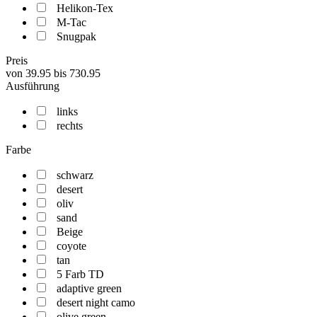
Helikon-Tex
M-Tac
Snugpak
Preis
von
39.95
bis
730.95
Ausführung
links
rechts
Farbe
schwarz
desert
oliv
sand
Beige
coyote
tan
5 Farb TD
adaptive green
desert night camo
olive green