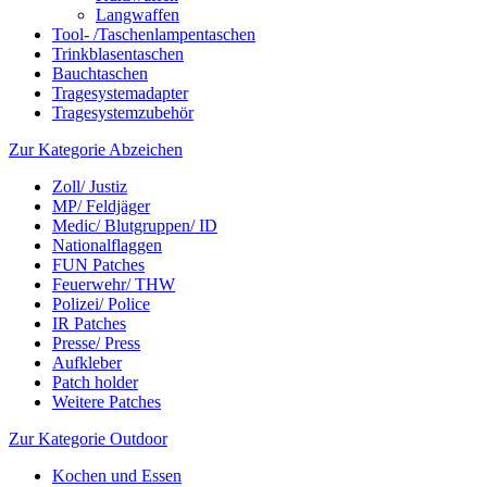
Langwaffen
Tool- /Taschenlampentaschen
Trinkblasentaschen
Bauchtaschen
Tragesystemadapter
Tragesystemzubehör
Zur Kategorie Abzeichen
Zoll/ Justiz
MP/ Feldjäger
Medic/ Blutgruppen/ ID
Nationalflaggen
FUN Patches
Feuerwehr/ THW
Polizei/ Police
IR Patches
Presse/ Press
Aufkleber
Patch holder
Weitere Patches
Zur Kategorie Outdoor
Kochen und Essen