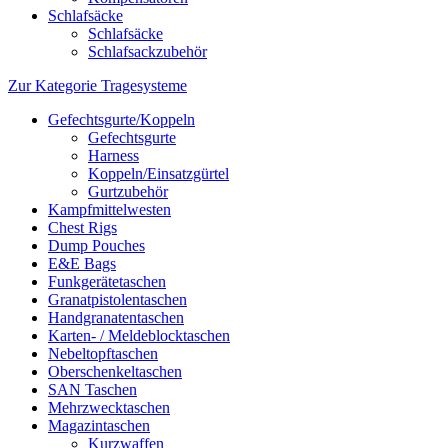
Schlafsäcke
Schlafsäcke
Schlafsackzubehör
Zur Kategorie Tragesysteme
Gefechtsgurte/Koppeln
Gefechtsgurte
Harness
Koppeln/Einsatzgürtel
Gurtzubehör
Kampfmittelwesten
Chest Rigs
Dump Pouches
E&E Bags
Funkgerätetaschen
Granatpistolentaschen
Handgranatentaschen
Karten- / Meldeblocktaschen
Nebeltopftaschen
Oberschenkeltaschen
SAN Taschen
Mehrzwecktaschen
Magazintaschen
Kurzwaffen