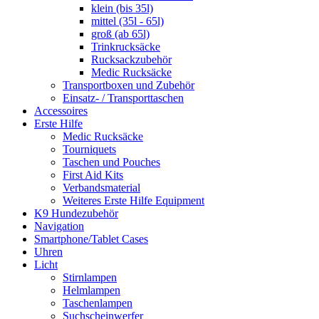
klein (bis 35l)
mittel (35l - 65l)
groß (ab 65l)
Trinkrucksäcke
Rucksackzubehör
Medic Rucksäcke
Transportboxen und Zubehör
Einsatz- / Transporttaschen
Accessoires
Erste Hilfe
Medic Rucksäcke
Tourniquets
Taschen und Pouches
First Aid Kits
Verbandsmaterial
Weiteres Erste Hilfe Equipment
K9 Hundezubehör
Navigation
Smartphone/Tablet Cases
Uhren
Licht
Stirnlampen
Helmlampen
Taschenlampen
Suchscheinwerfer