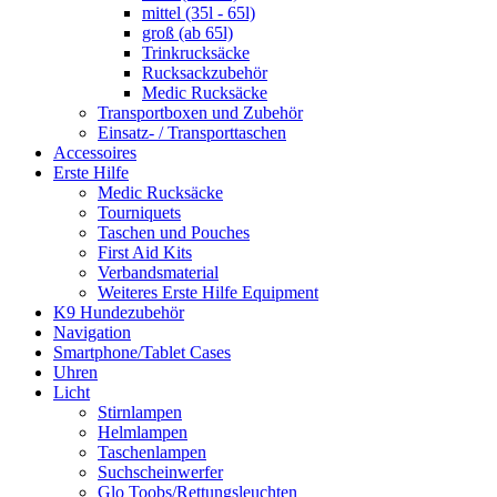
mittel (35l - 65l)
groß (ab 65l)
Trinkrucksäcke
Rucksackzubehör
Medic Rucksäcke
Transportboxen und Zubehör
Einsatz- / Transporttaschen
Accessoires
Erste Hilfe
Medic Rucksäcke
Tourniquets
Taschen und Pouches
First Aid Kits
Verbandsmaterial
Weiteres Erste Hilfe Equipment
K9 Hundezubehör
Navigation
Smartphone/Tablet Cases
Uhren
Licht
Stirnlampen
Helmlampen
Taschenlampen
Suchscheinwerfer
Glo Toobs/Rettungsleuchten