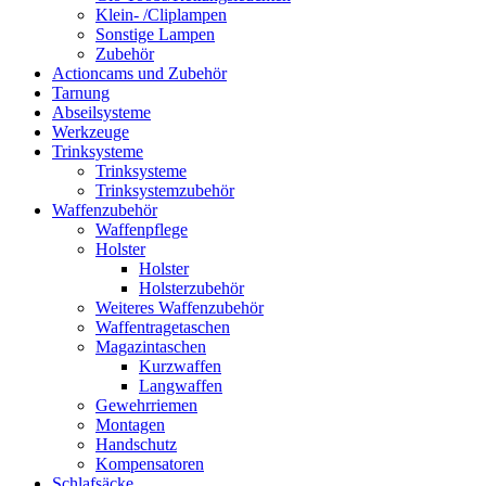
Klein- /Cliplampen
Sonstige Lampen
Zubehör
Actioncams und Zubehör
Tarnung
Abseilsysteme
Werkzeuge
Trinksysteme
Trinksysteme
Trinksystemzubehör
Waffenzubehör
Waffenpflege
Holster
Holster
Holsterzubehör
Weiteres Waffenzubehör
Waffentragetaschen
Magazintaschen
Kurzwaffen
Langwaffen
Gewehrriemen
Montagen
Handschutz
Kompensatoren
Schlafsäcke