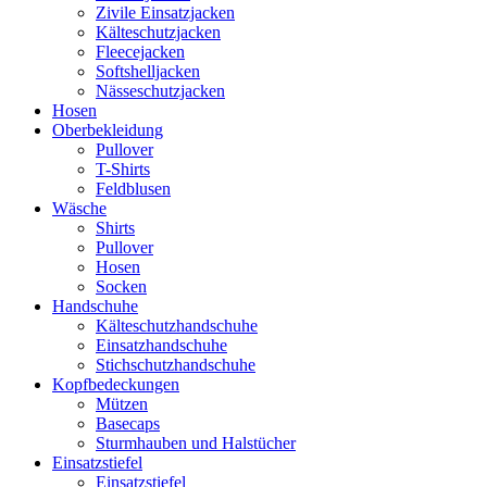
Zivile Einsatzjacken
Kälteschutzjacken
Fleecejacken
Softshelljacken
Nässeschutzjacken
Hosen
Oberbekleidung
Pullover
T-Shirts
Feldblusen
Wäsche
Shirts
Pullover
Hosen
Socken
Handschuhe
Kälteschutzhandschuhe
Einsatzhandschuhe
Stichschutzhandschuhe
Kopfbedeckungen
Mützen
Basecaps
Sturmhauben und Halstücher
Einsatzstiefel
Einsatzstiefel