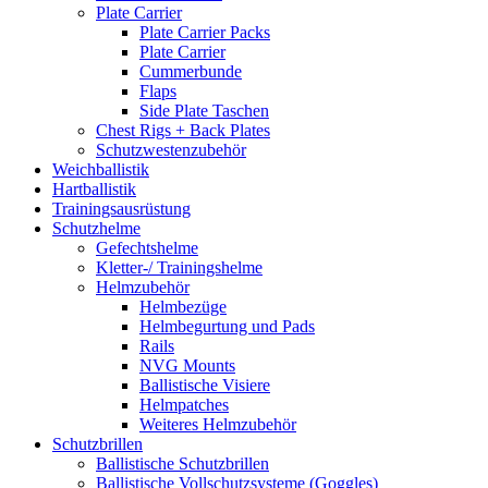
Plate Carrier
Plate Carrier Packs
Plate Carrier
Cummerbunde
Flaps
Side Plate Taschen
Chest Rigs + Back Plates
Schutzwestenzubehör
Weichballistik
Hartballistik
Trainingsausrüstung
Schutzhelme
Gefechtshelme
Kletter-/ Trainingshelme
Helmzubehör
Helmbezüge
Helmbegurtung und Pads
Rails
NVG Mounts
Ballistische Visiere
Helmpatches
Weiteres Helmzubehör
Schutzbrillen
Ballistische Schutzbrillen
Ballistische Vollschutzsysteme (Goggles)