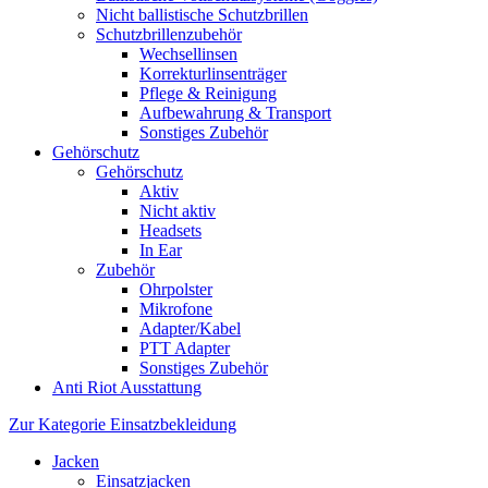
Nicht ballistische Schutzbrillen
Schutzbrillenzubehör
Wechsellinsen
Korrekturlinsenträger
Pflege & Reinigung
Aufbewahrung & Transport
Sonstiges Zubehör
Gehörschutz
Gehörschutz
Aktiv
Nicht aktiv
Headsets
In Ear
Zubehör
Ohrpolster
Mikrofone
Adapter/Kabel
PTT Adapter
Sonstiges Zubehör
Anti Riot Ausstattung
Zur Kategorie Einsatzbekleidung
Jacken
Einsatzjacken