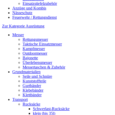
Einsatzstiefelzubehör
Anzüge und Kombis
Nässeschutz
Feuerwehr / Rettungsdienst
Zur Kategorie Ausrüstung
Messer
Rettungsmesser
Taktische Einsatzmesser
Kampfmesser
Outdoormesser
Bajonette
Überlebensmesser
Messertaschen & Zubehör
Grundmaterialien
Seile und Schnüre
Kunststoffteile
Gurtbänder
Klebebänder
Klettbänder
Transport
Rucksäcke
Schwerlast-Rucksäcke
klein (bis 35l)