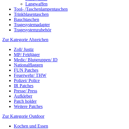
Langwaffen
Tool- /Taschenlampentaschen
Trinkblasentaschen
Bauchtaschen
Tragesystemadapter
Tragesystemzubehör
Zur Kategorie Abzeichen
Zoll/ Justiz
MP/ Feldjäger
Medic/ Blutgruppen/ ID
Nationalflaggen
FUN Patches
Feuerwehr/ THW
Polizei/ Police
IR Patches
Presse/ Press
Aufkleber
Patch holder
Weitere Patches
Zur Kategorie Outdoor
Kochen und Essen