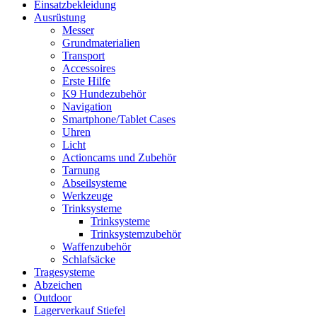
Einsatzbekleidung
Ausrüstung
Messer
Grundmaterialien
Transport
Accessoires
Erste Hilfe
K9 Hundezubehör
Navigation
Smartphone/Tablet Cases
Uhren
Licht
Actioncams und Zubehör
Tarnung
Abseilsysteme
Werkzeuge
Trinksysteme
Trinksysteme
Trinksystemzubehör
Waffenzubehör
Schlafsäcke
Tragesysteme
Abzeichen
Outdoor
Lagerverkauf Stiefel