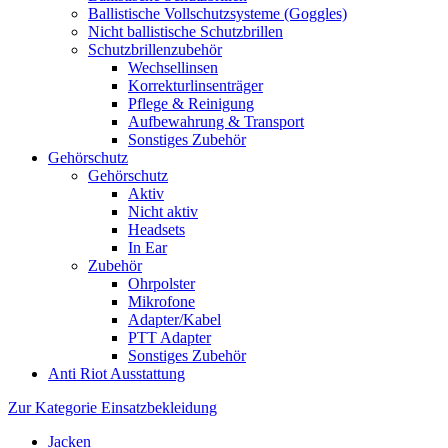
Ballistische Vollschutzsysteme (Goggles)
Nicht ballistische Schutzbrillen
Schutzbrillenzubehör
Wechsellinsen
Korrekturlinsenträger
Pflege & Reinigung
Aufbewahrung & Transport
Sonstiges Zubehör
Gehörschutz
Gehörschutz
Aktiv
Nicht aktiv
Headsets
In Ear
Zubehör
Ohrpolster
Mikrofone
Adapter/Kabel
PTT Adapter
Sonstiges Zubehör
Anti Riot Ausstattung
Zur Kategorie Einsatzbekleidung
Jacken