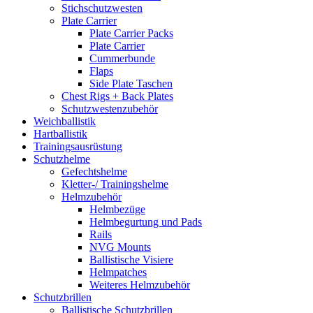
Stichschutzwesten
Plate Carrier
Plate Carrier Packs
Plate Carrier
Cummerbunde
Flaps
Side Plate Taschen
Chest Rigs + Back Plates
Schutzwestenzubehör
Weichballistik
Hartballistik
Trainingsausrüstung
Schutzhelme
Gefechtshelme
Kletter-/ Trainingshelme
Helmzubehör
Helmbezüge
Helmbegurtung und Pads
Rails
NVG Mounts
Ballistische Visiere
Helmpatches
Weiteres Helmzubehör
Schutzbrillen
Ballistische Schutzbrillen