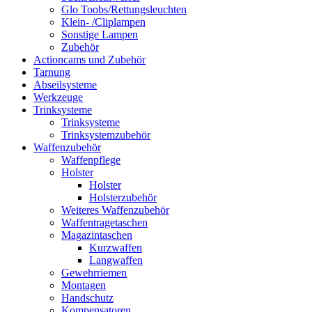
Glo Toobs/Rettungsleuchten
Klein- /Cliplampen
Sonstige Lampen
Zubehör
Actioncams und Zubehör
Tarnung
Abseilsysteme
Werkzeuge
Trinksysteme
Trinksysteme
Trinksystemzubehör
Waffenzubehör
Waffenpflege
Holster
Holster
Holsterzubehör
Weiteres Waffenzubehör
Waffentragetaschen
Magazintaschen
Kurzwaffen
Langwaffen
Gewehrriemen
Montagen
Handschutz
Kompensatoren