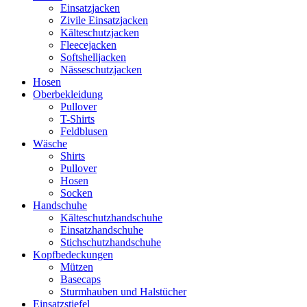
Einsatzjacken
Zivile Einsatzjacken
Kälteschutzjacken
Fleecejacken
Softshelljacken
Nässeschutzjacken
Hosen
Oberbekleidung
Pullover
T-Shirts
Feldblusen
Wäsche
Shirts
Pullover
Hosen
Socken
Handschuhe
Kälteschutzhandschuhe
Einsatzhandschuhe
Stichschutzhandschuhe
Kopfbedeckungen
Mützen
Basecaps
Sturmhauben und Halstücher
Einsatzstiefel