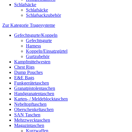
Schlafsäcke
Schlafsäcke
Schlafsackzubehör
Zur Kategorie Tragesysteme
Gefechtsgurte/Koppeln
Gefechtsgurte
Harness
Koppeln/Einsatzgürtel
Gurtzubehör
Kampfmittelwesten
Chest Rigs
Dump Pouches
E&E Bags
Funkgerätetaschen
Granatpistolentaschen
Handgranatentaschen
Karten- / Meldeblocktaschen
Nebeltopftaschen
Oberschenkeltaschen
SAN Taschen
Mehrzwecktaschen
Magazintaschen
Kurzwaffen