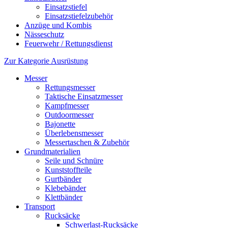
Einsatzstiefel
Einsatzstiefelzubehör
Anzüge und Kombis
Nässeschutz
Feuerwehr / Rettungsdienst
Zur Kategorie Ausrüstung
Messer
Rettungsmesser
Taktische Einsatzmesser
Kampfmesser
Outdoormesser
Bajonette
Überlebensmesser
Messertaschen & Zubehör
Grundmaterialien
Seile und Schnüre
Kunststoffteile
Gurtbänder
Klebebänder
Klettbänder
Transport
Rucksäcke
Schwerlast-Rucksäcke