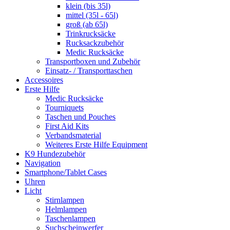
klein (bis 35l)
mittel (35l - 65l)
groß (ab 65l)
Trinkrucksäcke
Rucksackzubehör
Medic Rucksäcke
Transportboxen und Zubehör
Einsatz- / Transporttaschen
Accessoires
Erste Hilfe
Medic Rucksäcke
Tourniquets
Taschen und Pouches
First Aid Kits
Verbandsmaterial
Weiteres Erste Hilfe Equipment
K9 Hundezubehör
Navigation
Smartphone/Tablet Cases
Uhren
Licht
Stirnlampen
Helmlampen
Taschenlampen
Suchscheinwerfer