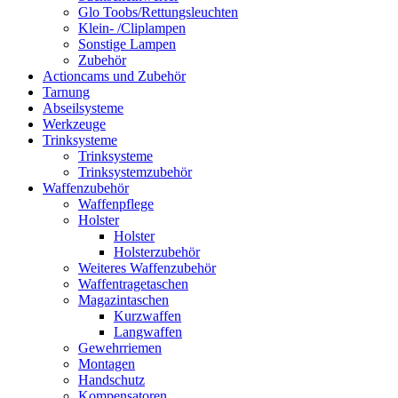
Glo Toobs/Rettungsleuchten
Klein- /Cliplampen
Sonstige Lampen
Zubehör
Actioncams und Zubehör
Tarnung
Abseilsysteme
Werkzeuge
Trinksysteme
Trinksysteme
Trinksystemzubehör
Waffenzubehör
Waffenpflege
Holster
Holster
Holsterzubehör
Weiteres Waffenzubehör
Waffentragetaschen
Magazintaschen
Kurzwaffen
Langwaffen
Gewehrriemen
Montagen
Handschutz
Kompensatoren