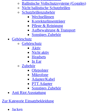
Ballistische Vollschutzsysteme (Goggles)
Nicht ballistische Schutzbrillen
Schutzbrillenzubehör
Wechsellinsen
Korrekturlinsenträger
Pflege & Reinigung
Aufbewahrung & Transport
Sonstiges Zubehör
Gehörschutz
Gehörschutz
Aktiv
Nicht aktiv
Headsets
In Ear
Zubehör
Ohrpolster
Mikrofone
Adapter/Kabel
PTT Adapter
Sonstiges Zubehör
Anti Riot Ausstattung
Zur Kategorie Einsatzbekleidung
Jacken