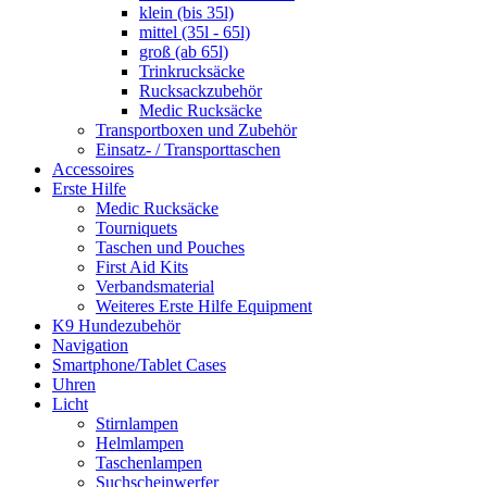
klein (bis 35l)
mittel (35l - 65l)
groß (ab 65l)
Trinkrucksäcke
Rucksackzubehör
Medic Rucksäcke
Transportboxen und Zubehör
Einsatz- / Transporttaschen
Accessoires
Erste Hilfe
Medic Rucksäcke
Tourniquets
Taschen und Pouches
First Aid Kits
Verbandsmaterial
Weiteres Erste Hilfe Equipment
K9 Hundezubehör
Navigation
Smartphone/Tablet Cases
Uhren
Licht
Stirnlampen
Helmlampen
Taschenlampen
Suchscheinwerfer