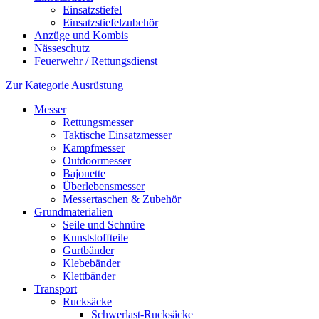
Einsatzstiefel
Einsatzstiefelzubehör
Anzüge und Kombis
Nässeschutz
Feuerwehr / Rettungsdienst
Zur Kategorie Ausrüstung
Messer
Rettungsmesser
Taktische Einsatzmesser
Kampfmesser
Outdoormesser
Bajonette
Überlebensmesser
Messertaschen & Zubehör
Grundmaterialien
Seile und Schnüre
Kunststoffteile
Gurtbänder
Klebebänder
Klettbänder
Transport
Rucksäcke
Schwerlast-Rucksäcke