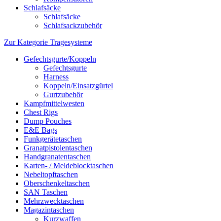
Schlafsäcke
Schlafsäcke
Schlafsackzubehör
Zur Kategorie Tragesysteme
Gefechtsgurte/Koppeln
Gefechtsgurte
Harness
Koppeln/Einsatzgürtel
Gurtzubehör
Kampfmittelwesten
Chest Rigs
Dump Pouches
E&E Bags
Funkgerätetaschen
Granatpistolentaschen
Handgranatentaschen
Karten- / Meldeblocktaschen
Nebeltopftaschen
Oberschenkeltaschen
SAN Taschen
Mehrzwecktaschen
Magazintaschen
Kurzwaffen