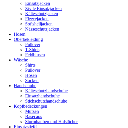
Einsatzjacken
Zivile Einsatzjacken
Kälteschutzjacken
Fleecejacken
Softshelljacken
Nässeschutzjacken
Hosen
Oberbekleidung
Pullover
T-Shirts
Feldblusen
Wäsche
Shirts
Pullover
Hosen
Socken
Handschuhe
Kälteschutzhandschuhe
Einsatzhandschuhe
Stichschutzhandschuhe
Kopfbedeckungen
Mützen
Basecaps
Sturmhauben und Halstücher
Einsatzstiefel