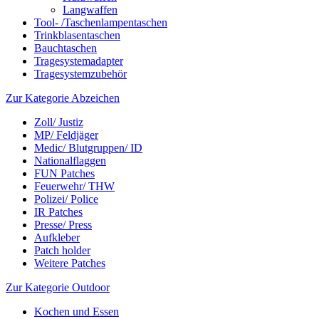
Langwaffen
Tool- /Taschenlampentaschen
Trinkblasentaschen
Bauchtaschen
Tragesystemadapter
Tragesystemzubehör
Zur Kategorie Abzeichen
Zoll/ Justiz
MP/ Feldjäger
Medic/ Blutgruppen/ ID
Nationalflaggen
FUN Patches
Feuerwehr/ THW
Polizei/ Police
IR Patches
Presse/ Press
Aufkleber
Patch holder
Weitere Patches
Zur Kategorie Outdoor
Kochen und Essen