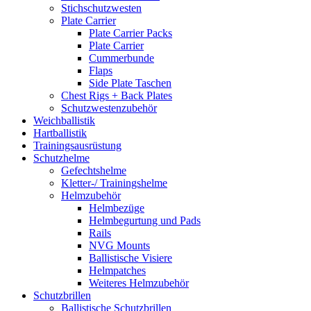
Stichschutzwesten
Plate Carrier
Plate Carrier Packs
Plate Carrier
Cummerbunde
Flaps
Side Plate Taschen
Chest Rigs + Back Plates
Schutzwestenzubehör
Weichballistik
Hartballistik
Trainingsausrüstung
Schutzhelme
Gefechtshelme
Kletter-/ Trainingshelme
Helmzubehör
Helmbezüge
Helmbegurtung und Pads
Rails
NVG Mounts
Ballistische Visiere
Helmpatches
Weiteres Helmzubehör
Schutzbrillen
Ballistische Schutzbrillen