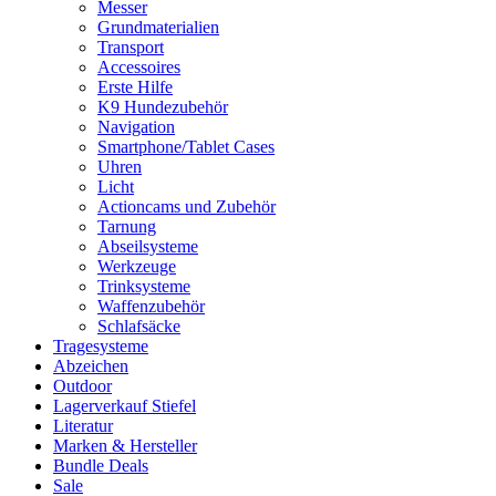
Messer
Grundmaterialien
Transport
Accessoires
Erste Hilfe
K9 Hundezubehör
Navigation
Smartphone/Tablet Cases
Uhren
Licht
Actioncams und Zubehör
Tarnung
Abseilsysteme
Werkzeuge
Trinksysteme
Waffenzubehör
Schlafsäcke
Tragesysteme
Abzeichen
Outdoor
Lagerverkauf Stiefel
Literatur
Marken & Hersteller
Bundle Deals
Sale