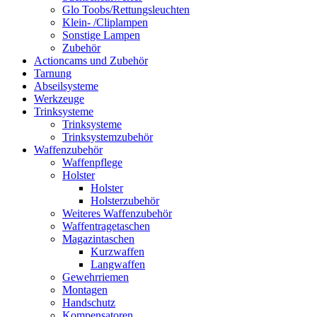
Glo Toobs/Rettungsleuchten
Klein- /Cliplampen
Sonstige Lampen
Zubehör
Actioncams und Zubehör
Tarnung
Abseilsysteme
Werkzeuge
Trinksysteme
Trinksysteme
Trinksystemzubehör
Waffenzubehör
Waffenpflege
Holster
Holster
Holsterzubehör
Weiteres Waffenzubehör
Waffentragetaschen
Magazintaschen
Kurzwaffen
Langwaffen
Gewehrriemen
Montagen
Handschutz
Kompensatoren