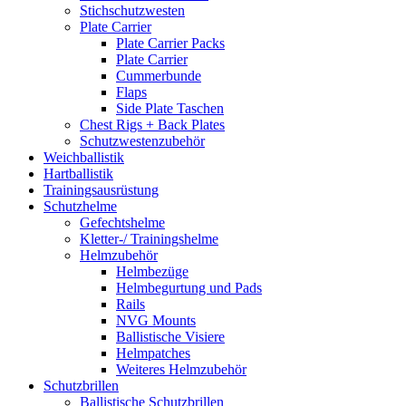
Stichschutzwesten
Plate Carrier
Plate Carrier Packs
Plate Carrier
Cummerbunde
Flaps
Side Plate Taschen
Chest Rigs + Back Plates
Schutzwestenzubehör
Weichballistik
Hartballistik
Trainingsausrüstung
Schutzhelme
Gefechtshelme
Kletter-/ Trainingshelme
Helmzubehör
Helmbezüge
Helmbegurtung und Pads
Rails
NVG Mounts
Ballistische Visiere
Helmpatches
Weiteres Helmzubehör
Schutzbrillen
Ballistische Schutzbrillen