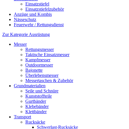
Einsatzstiefel
Einsatzstiefelzubehör
Anzüge und Kombis
Nässeschutz
Feuerwehr / Rettungsdienst
Zur Kategorie Ausrüstung
Messer
Rettungsmesser
Taktische Einsatzmesser
Kampfmesser
Outdoormesser
Bajonette
Überlebensmesser
Messertaschen & Zubehör
Grundmaterialien
Seile und Schnüre
Kunststoffteile
Gurtbänder
Klebebänder
Klettbänder
Transport
Rucksäcke
Schwerlast-Rucksäcke