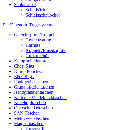
Schlafsäcke
Schlafsäcke
Schlafsackzubehör
Zur Kategorie Tragesysteme
Gefechtsgurte/Koppeln
Gefechtsgurte
Harness
Koppeln/Einsatzgürtel
Gurtzubehör
Kampfmittelwesten
Chest Rigs
Dump Pouches
E&E Bags
Funkgerätetaschen
Granatpistolentaschen
Handgranatentaschen
Karten- / Meldeblocktaschen
Nebeltopftaschen
Oberschenkeltaschen
SAN Taschen
Mehrzwecktaschen
Magazintaschen
Kurzwaffen