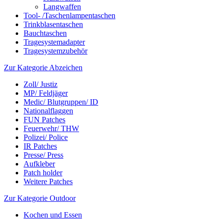
Langwaffen
Tool- /Taschenlampentaschen
Trinkblasentaschen
Bauchtaschen
Tragesystemadapter
Tragesystemzubehör
Zur Kategorie Abzeichen
Zoll/ Justiz
MP/ Feldjäger
Medic/ Blutgruppen/ ID
Nationalflaggen
FUN Patches
Feuerwehr/ THW
Polizei/ Police
IR Patches
Presse/ Press
Aufkleber
Patch holder
Weitere Patches
Zur Kategorie Outdoor
Kochen und Essen