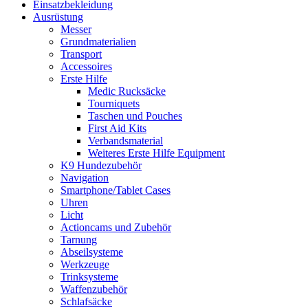
Einsatzbekleidung
Ausrüstung
Messer
Grundmaterialien
Transport
Accessoires
Erste Hilfe
Medic Rucksäcke
Tourniquets
Taschen und Pouches
First Aid Kits
Verbandsmaterial
Weiteres Erste Hilfe Equipment
K9 Hundezubehör
Navigation
Smartphone/Tablet Cases
Uhren
Licht
Actioncams und Zubehör
Tarnung
Abseilsysteme
Werkzeuge
Trinksysteme
Waffenzubehör
Schlafsäcke