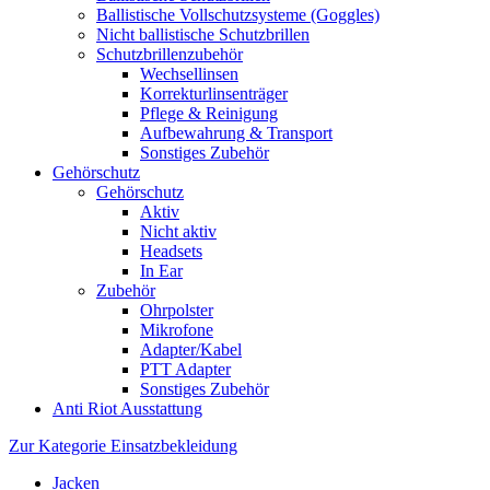
Ballistische Vollschutzsysteme (Goggles)
Nicht ballistische Schutzbrillen
Schutzbrillenzubehör
Wechsellinsen
Korrekturlinsenträger
Pflege & Reinigung
Aufbewahrung & Transport
Sonstiges Zubehör
Gehörschutz
Gehörschutz
Aktiv
Nicht aktiv
Headsets
In Ear
Zubehör
Ohrpolster
Mikrofone
Adapter/Kabel
PTT Adapter
Sonstiges Zubehör
Anti Riot Ausstattung
Zur Kategorie Einsatzbekleidung
Jacken