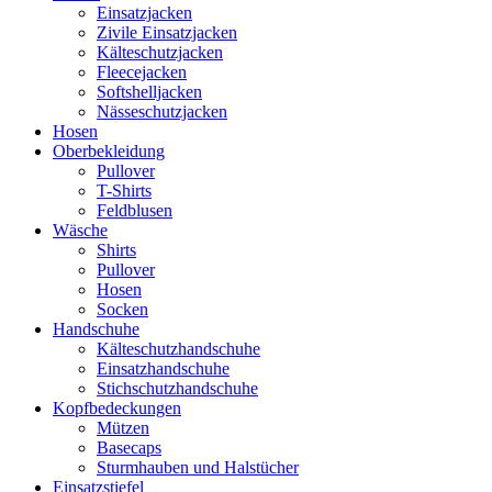
Einsatzjacken
Zivile Einsatzjacken
Kälteschutzjacken
Fleecejacken
Softshelljacken
Nässeschutzjacken
Hosen
Oberbekleidung
Pullover
T-Shirts
Feldblusen
Wäsche
Shirts
Pullover
Hosen
Socken
Handschuhe
Kälteschutzhandschuhe
Einsatzhandschuhe
Stichschutzhandschuhe
Kopfbedeckungen
Mützen
Basecaps
Sturmhauben und Halstücher
Einsatzstiefel