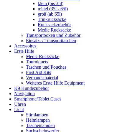
klein (bis 35l)
mittel (35l - 65l)
groß (ab 65l)
Trinkrucksäcke
Rucksackzubehör
Medic Rucksäcke
Transportboxen und Zubehör
Einsatz- / Transporttaschen
Accessoires
Erste Hilfe
Medic Rucksäcke
Tourniquets
Taschen und Pouches
First Aid Kits
Verbandsmaterial
Weiteres Erste Hilfe Equipment
K9 Hundezubehör
Navigation
Smartphone/Tablet Cases
Uhren
Licht
Stirnlampen
Helmlampen
Taschenlampen
Suchscheinwerfer