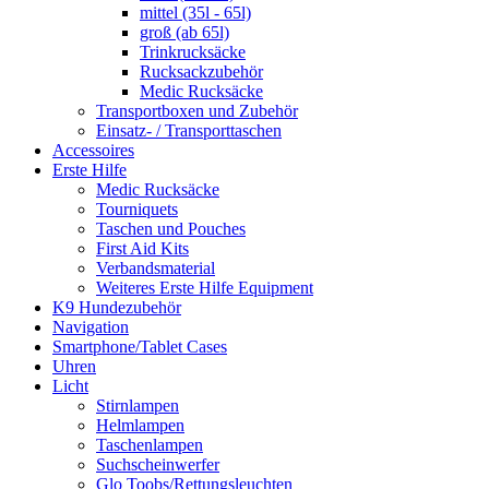
mittel (35l - 65l)
groß (ab 65l)
Trinkrucksäcke
Rucksackzubehör
Medic Rucksäcke
Transportboxen und Zubehör
Einsatz- / Transporttaschen
Accessoires
Erste Hilfe
Medic Rucksäcke
Tourniquets
Taschen und Pouches
First Aid Kits
Verbandsmaterial
Weiteres Erste Hilfe Equipment
K9 Hundezubehör
Navigation
Smartphone/Tablet Cases
Uhren
Licht
Stirnlampen
Helmlampen
Taschenlampen
Suchscheinwerfer
Glo Toobs/Rettungsleuchten