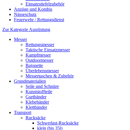
Einsatzstiefelzubehör
Anzüge und Kombis
Nässeschutz
Feuerwehr / Rettungsdienst
Zur Kategorie Ausrüstung
Messer
Rettungsmesser
Taktische Einsatzmesser
Kampfmesser
Outdoormesser
Bajonette
Überlebensmesser
Messertaschen & Zubehör
Grundmaterialien
Seile und Schnüre
Kunststoffteile
Gurtbänder
Klebebänder
Klettbänder
Transport
Rucksäcke
Schwerlast-Rucksäcke
klein (bis 35l)