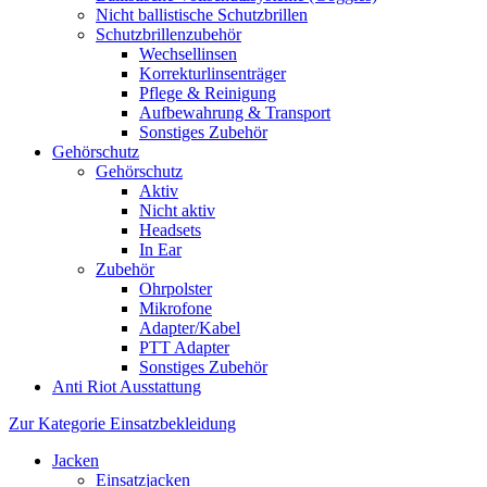
Nicht ballistische Schutzbrillen
Schutzbrillenzubehör
Wechsellinsen
Korrekturlinsenträger
Pflege & Reinigung
Aufbewahrung & Transport
Sonstiges Zubehör
Gehörschutz
Gehörschutz
Aktiv
Nicht aktiv
Headsets
In Ear
Zubehör
Ohrpolster
Mikrofone
Adapter/Kabel
PTT Adapter
Sonstiges Zubehör
Anti Riot Ausstattung
Zur Kategorie Einsatzbekleidung
Jacken
Einsatzjacken