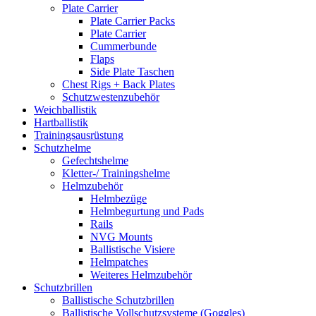
Plate Carrier
Plate Carrier Packs
Plate Carrier
Cummerbunde
Flaps
Side Plate Taschen
Chest Rigs + Back Plates
Schutzwestenzubehör
Weichballistik
Hartballistik
Trainingsausrüstung
Schutzhelme
Gefechtshelme
Kletter-/ Trainingshelme
Helmzubehör
Helmbezüge
Helmbegurtung und Pads
Rails
NVG Mounts
Ballistische Visiere
Helmpatches
Weiteres Helmzubehör
Schutzbrillen
Ballistische Schutzbrillen
Ballistische Vollschutzsysteme (Goggles)