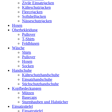
Zivile Einsatzjacken
Kälteschutzjacken
Fleecejacken
Softshelljacken
Nässeschutzjacken
Hosen
Oberbekleidung
Pullover
T-Shirts
Feldblusen
Wäsche
Shirts
Pullover
Hosen
Socken
Handschuhe
Kälteschutzhandschuhe
Einsatzhandschuhe
Stichschutzhandschuhe
Kopfbedeckungen
Mützen
Basecaps
Sturmhauben und Halstücher
Einsatzstiefel
Einsatzstiefel