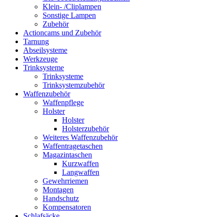
Klein- /Cliplampen
Sonstige Lampen
Zubehör
Actioncams und Zubehör
Tarnung
Abseilsysteme
Werkzeuge
Trinksysteme
Trinksysteme
Trinksystemzubehör
Waffenzubehör
Waffenpflege
Holster
Holster
Holsterzubehör
Weiteres Waffenzubehör
Waffentragetaschen
Magazintaschen
Kurzwaffen
Langwaffen
Gewehrriemen
Montagen
Handschutz
Kompensatoren
Schlafsäcke