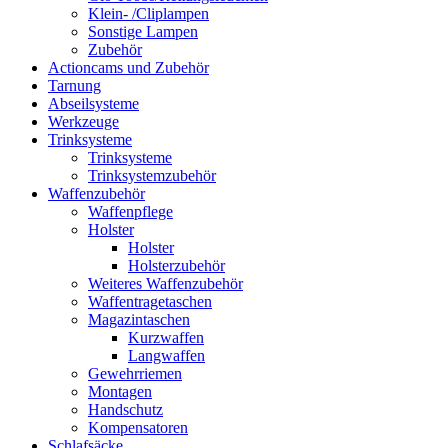
Klein- /Cliplampen
Sonstige Lampen
Zubehör
Actioncams und Zubehör
Tarnung
Abseilsysteme
Werkzeuge
Trinksysteme
Trinksysteme
Trinksystemzubehör
Waffenzubehör
Waffenpflege
Holster
Holster
Holsterzubehör
Weiteres Waffenzubehör
Waffentragetaschen
Magazintaschen
Kurzwaffen
Langwaffen
Gewehrriemen
Montagen
Handschutz
Kompensatoren
Schlafsäcke