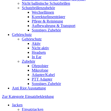
Nicht ballistische Schutzbrillen
Schutzbrillenzubehör
Wechsellinsen
Korrekturlinsenträger
Pflege & Reinigung
Aufbewahrung & Transport
Sonstiges Zubehör
Gehörschutz
Gehörschutz
Aktiv
Nicht aktiv
Headsets
In Ear
Zubehör
Ohrpolster
Mikrofone
Adapter/Kabel
PTT Adapter
Sonstiges Zubehör
Anti Riot Ausstattung
Zur Kategorie Einsatzbekleidung
Jacken
Einsatzjacken