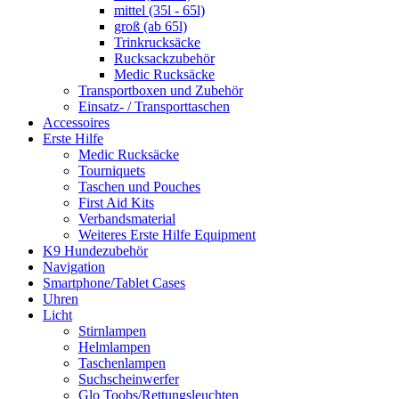
mittel (35l - 65l)
groß (ab 65l)
Trinkrucksäcke
Rucksackzubehör
Medic Rucksäcke
Transportboxen und Zubehör
Einsatz- / Transporttaschen
Accessoires
Erste Hilfe
Medic Rucksäcke
Tourniquets
Taschen und Pouches
First Aid Kits
Verbandsmaterial
Weiteres Erste Hilfe Equipment
K9 Hundezubehör
Navigation
Smartphone/Tablet Cases
Uhren
Licht
Stirnlampen
Helmlampen
Taschenlampen
Suchscheinwerfer
Glo Toobs/Rettungsleuchten