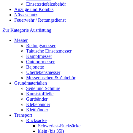
Einsatzstiefelzubehör
Anzüge und Kombis
Nässeschutz
Feuerwehr / Rettungsdienst
Zur Kategorie Ausrüstung
Messer
Rettungsmesser
Taktische Einsatzmesser
Kampfmesser
Outdoormesser
Bajonette
Überlebensmesser
Messertaschen & Zubehör
Grundmaterialien
Seile und Schnüre
Kunststoffteile
Gurtbänder
Klebebänder
Klettbänder
Transport
Rucksäcke
Schwerlast-Rucksäcke
klein (bis 35l)