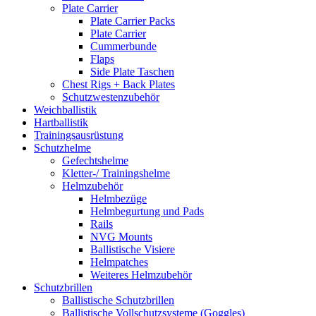
Plate Carrier
Plate Carrier Packs
Plate Carrier
Cummerbunde
Flaps
Side Plate Taschen
Chest Rigs + Back Plates
Schutzwestenzubehör
Weichballistik
Hartballistik
Trainingsausrüstung
Schutzhelme
Gefechtshelme
Kletter-/ Trainingshelme
Helmzubehör
Helmbezüge
Helmbegurtung und Pads
Rails
NVG Mounts
Ballistische Visiere
Helmpatches
Weiteres Helmzubehör
Schutzbrillen
Ballistische Schutzbrillen
Ballistische Vollschutzsysteme (Goggles)