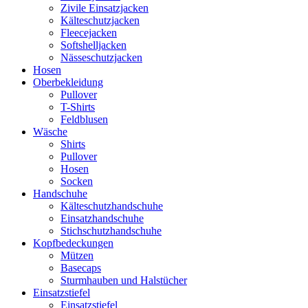
Zivile Einsatzjacken
Kälteschutzjacken
Fleecejacken
Softshelljacken
Nässeschutzjacken
Hosen
Oberbekleidung
Pullover
T-Shirts
Feldblusen
Wäsche
Shirts
Pullover
Hosen
Socken
Handschuhe
Kälteschutzhandschuhe
Einsatzhandschuhe
Stichschutzhandschuhe
Kopfbedeckungen
Mützen
Basecaps
Sturmhauben und Halstücher
Einsatzstiefel
Einsatzstiefel