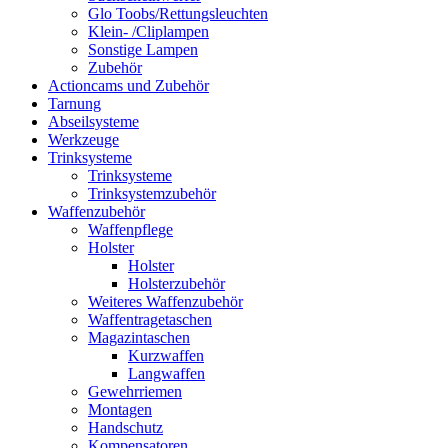
Glo Toobs/Rettungsleuchten
Klein- /Cliplampen
Sonstige Lampen
Zubehör
Actioncams und Zubehör
Tarnung
Abseilsysteme
Werkzeuge
Trinksysteme
Trinksysteme
Trinksystemzubehör
Waffenzubehör
Waffenpflege
Holster
Holster
Holsterzubehör
Weiteres Waffenzubehör
Waffentragetaschen
Magazintaschen
Kurzwaffen
Langwaffen
Gewehrriemen
Montagen
Handschutz
Kompensatoren