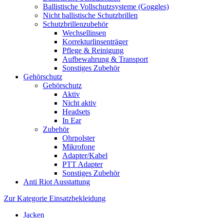
Ballistische Vollschutzsysteme (Goggles)
Nicht ballistische Schutzbrillen
Schutzbrillenzubehör
Wechsellinsen
Korrekturlinsenträger
Pflege & Reinigung
Aufbewahrung & Transport
Sonstiges Zubehör
Gehörschutz
Gehörschutz
Aktiv
Nicht aktiv
Headsets
In Ear
Zubehör
Ohrpolster
Mikrofone
Adapter/Kabel
PTT Adapter
Sonstiges Zubehör
Anti Riot Ausstattung
Zur Kategorie Einsatzbekleidung
Jacken