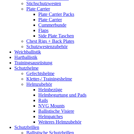
Stichschutzwesten
Plate Carrier
Plate Carrier Packs
Plate Carrier
Cummerbunde
Flaps
Side Plate Taschen
Chest Rigs + Back Plates
Schutzwestenzubehör
Weichballistik
Hartballistik
Trainingsausrüstung
Schutzhelme
Gefechtshelme
Kletter-/ Trainingshelme
Helmzubehör
Helmbezüge
Helmbegurtung und Pads
Rails
NVG Mounts
Ballistische Visiere
Helmpatches
Weiteres Helmzubehör
Schutzbrillen
Ballistische Schutzbrillen