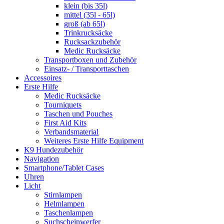
klein (bis 35l)
mittel (35l - 65l)
groß (ab 65l)
Trinkrucksäcke
Rucksackzubehör
Medic Rucksäcke
Transportboxen und Zubehör
Einsatz- / Transporttaschen
Accessoires
Erste Hilfe
Medic Rucksäcke
Tourniquets
Taschen und Pouches
First Aid Kits
Verbandsmaterial
Weiteres Erste Hilfe Equipment
K9 Hundezubehör
Navigation
Smartphone/Tablet Cases
Uhren
Licht
Stirnlampen
Helmlampen
Taschenlampen
Suchscheinwerfer