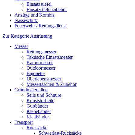
Einsatzstiefel
Einsatzstiefelzubehör
Anzüge und Kombis
Nässeschutz
Feuerwehr / Rettungsdienst
Zur Kategorie Ausrüstung
Messer
Rettungsmesser
Taktische Einsatzmesser
Kampfmesser
Outdoormesser
Bajonette
Überlebensmesser
Messertaschen & Zubehör
Grundmaterialien
Seile und Schnüre
Kunststoffteile
Gurtbänder
Klebebänder
Klettbänder
Transport
Rucksäcke
Schwerlast-Rucksäcke