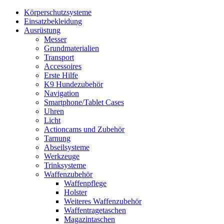
Körperschutzsysteme
Einsatzbekleidung
Ausrüstung
Messer
Grundmaterialien
Transport
Accessoires
Erste Hilfe
K9 Hundezubehör
Navigation
Smartphone/Tablet Cases
Uhren
Licht
Actioncams und Zubehör
Tarnung
Abseilsysteme
Werkzeuge
Trinksysteme
Waffenzubehör
Waffenpflege
Holster
Weiteres Waffenzubehör
Waffentragetaschen
Magazintaschen