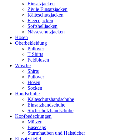
Einsatzjacken
Zivile Einsatzjacken
Kälteschutzjacken
Fleecejacken
Softshelljacken
Nässeschutzjacken
Hosen
Oberbekleidung
Pullover
T-Shirts
Feldblusen
Wäsche
Shirts
Pullover
Hosen
Socken
Handschuhe
Kälteschutzhandschuhe
Einsatzhandschuhe
Stichschutzhandschuhe
Kopfbedeckungen
Mützen
Basecaps
Sturmhauben und Halstücher
Einsatzstiefel