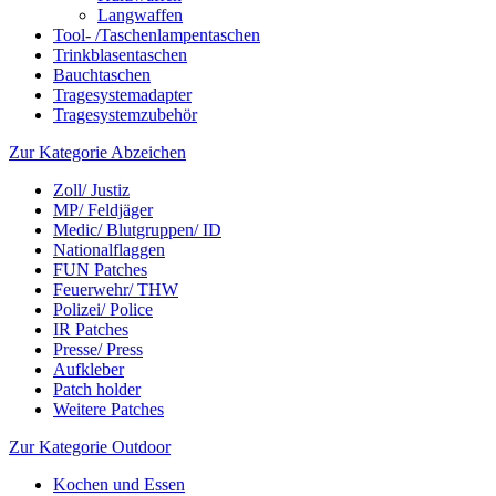
Langwaffen
Tool- /Taschenlampentaschen
Trinkblasentaschen
Bauchtaschen
Tragesystemadapter
Tragesystemzubehör
Zur Kategorie Abzeichen
Zoll/ Justiz
MP/ Feldjäger
Medic/ Blutgruppen/ ID
Nationalflaggen
FUN Patches
Feuerwehr/ THW
Polizei/ Police
IR Patches
Presse/ Press
Aufkleber
Patch holder
Weitere Patches
Zur Kategorie Outdoor
Kochen und Essen