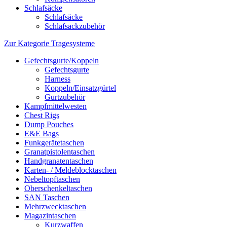
Schlafsäcke
Schlafsäcke
Schlafsackzubehör
Zur Kategorie Tragesysteme
Gefechtsgurte/Koppeln
Gefechtsgurte
Harness
Koppeln/Einsatzgürtel
Gurtzubehör
Kampfmittelwesten
Chest Rigs
Dump Pouches
E&E Bags
Funkgerätetaschen
Granatpistolentaschen
Handgranatentaschen
Karten- / Meldeblocktaschen
Nebeltopftaschen
Oberschenkeltaschen
SAN Taschen
Mehrzwecktaschen
Magazintaschen
Kurzwaffen