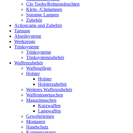
Glo Toobs/Rettungsleuchten
Klein- /Cliplampen
Sonstige Lampen
Zubehör
Actioncams und Zubehör
Tarnung
Abseilsysteme
Werkzeuge
Trinksysteme
Trinksysteme
Trinksystemzubehör
Waffenzubehör
Waffenpflege
Holster
Holster
Holsterzubehör
Weiteres Waffenzubehör
Waffentragetaschen
Magazintaschen
Kurzwaffen
Langwaffen
Gewehrriemen
Montagen
Handschutz
Kompensatoren