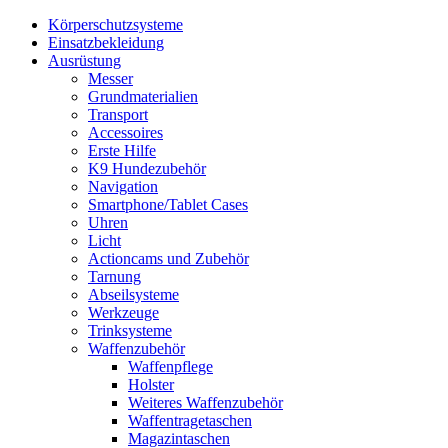
Körperschutzsysteme
Einsatzbekleidung
Ausrüstung
Messer
Grundmaterialien
Transport
Accessoires
Erste Hilfe
K9 Hundezubehör
Navigation
Smartphone/Tablet Cases
Uhren
Licht
Actioncams und Zubehör
Tarnung
Abseilsysteme
Werkzeuge
Trinksysteme
Waffenzubehör
Waffenpflege
Holster
Weiteres Waffenzubehör
Waffentragetaschen
Magazintaschen