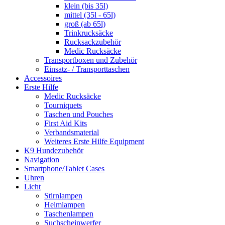
klein (bis 35l)
mittel (35l - 65l)
groß (ab 65l)
Trinkrucksäcke
Rucksackzubehör
Medic Rucksäcke
Transportboxen und Zubehör
Einsatz- / Transporttaschen
Accessoires
Erste Hilfe
Medic Rucksäcke
Tourniquets
Taschen und Pouches
First Aid Kits
Verbandsmaterial
Weiteres Erste Hilfe Equipment
K9 Hundezubehör
Navigation
Smartphone/Tablet Cases
Uhren
Licht
Stirnlampen
Helmlampen
Taschenlampen
Suchscheinwerfer