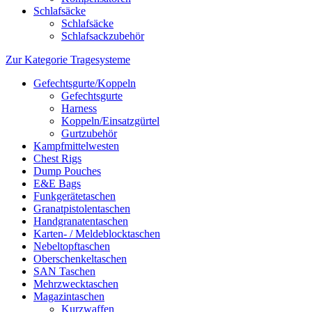
Schlafsäcke
Schlafsäcke
Schlafsackzubehör
Zur Kategorie Tragesysteme
Gefechtsgurte/Koppeln
Gefechtsgurte
Harness
Koppeln/Einsatzgürtel
Gurtzubehör
Kampfmittelwesten
Chest Rigs
Dump Pouches
E&E Bags
Funkgerätetaschen
Granatpistolentaschen
Handgranatentaschen
Karten- / Meldeblocktaschen
Nebeltopftaschen
Oberschenkeltaschen
SAN Taschen
Mehrzwecktaschen
Magazintaschen
Kurzwaffen