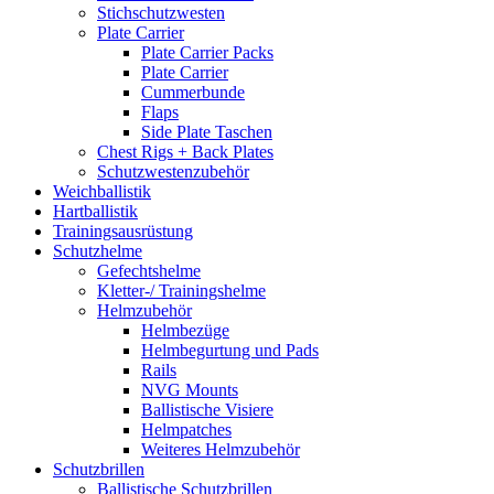
Stichschutzwesten
Plate Carrier
Plate Carrier Packs
Plate Carrier
Cummerbunde
Flaps
Side Plate Taschen
Chest Rigs + Back Plates
Schutzwestenzubehör
Weichballistik
Hartballistik
Trainingsausrüstung
Schutzhelme
Gefechtshelme
Kletter-/ Trainingshelme
Helmzubehör
Helmbezüge
Helmbegurtung und Pads
Rails
NVG Mounts
Ballistische Visiere
Helmpatches
Weiteres Helmzubehör
Schutzbrillen
Ballistische Schutzbrillen