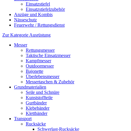
Einsatzstiefel
Einsatzstiefelzubehör
Anzüge und Kombis
Nässeschutz
Feuerwehr / Rettungsdienst
Zur Kategorie Ausrüstung
Messer
Rettungsmesser
Taktische Einsatzmesser
Kampfmesser
Outdoormesser
Bajonette
Überlebensmesser
Messertaschen & Zubehör
Grundmaterialien
Seile und Schnüre
Kunststoffteile
Gurtbänder
Klebebänder
Klettbänder
Transport
Rucksäcke
Schwerlast-Rucksäcke