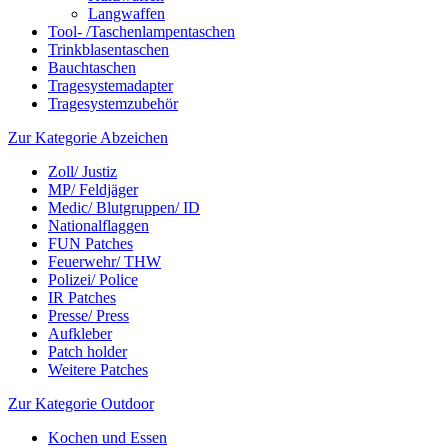
Langwaffen
Tool- /Taschenlampentaschen
Trinkblasentaschen
Bauchtaschen
Tragesystemadapter
Tragesystemzubehör
Zur Kategorie Abzeichen
Zoll/ Justiz
MP/ Feldjäger
Medic/ Blutgruppen/ ID
Nationalflaggen
FUN Patches
Feuerwehr/ THW
Polizei/ Police
IR Patches
Presse/ Press
Aufkleber
Patch holder
Weitere Patches
Zur Kategorie Outdoor
Kochen und Essen