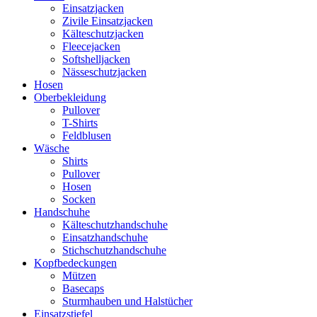
Einsatzjacken
Zivile Einsatzjacken
Kälteschutzjacken
Fleecejacken
Softshelljacken
Nässeschutzjacken
Hosen
Oberbekleidung
Pullover
T-Shirts
Feldblusen
Wäsche
Shirts
Pullover
Hosen
Socken
Handschuhe
Kälteschutzhandschuhe
Einsatzhandschuhe
Stichschutzhandschuhe
Kopfbedeckungen
Mützen
Basecaps
Sturmhauben und Halstücher
Einsatzstiefel