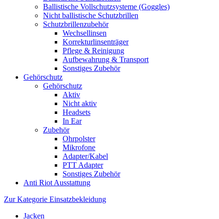
Ballistische Vollschutzsysteme (Goggles)
Nicht ballistische Schutzbrillen
Schutzbrillenzubehör
Wechsellinsen
Korrekturlinsenträger
Pflege & Reinigung
Aufbewahrung & Transport
Sonstiges Zubehör
Gehörschutz
Gehörschutz
Aktiv
Nicht aktiv
Headsets
In Ear
Zubehör
Ohrpolster
Mikrofone
Adapter/Kabel
PTT Adapter
Sonstiges Zubehör
Anti Riot Ausstattung
Zur Kategorie Einsatzbekleidung
Jacken