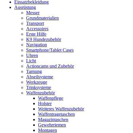
Einsatzbekleidung
Ausrüstung
Messer
Grundmaterialien
Transport
Accessoires
Erste Hilfe
K9 Hundezubehör
Navigation
Smartphone/Tablet Cases
Uhren
Licht
Actioncams und Zubehör
Tarnung
Abseilsysteme
Werkzeuge
Trinksysteme
Waffenzubehör
Waffenpflege
Holster
Weiteres Waffenzubehör
Waffentragetaschen
Magazintaschen
Gewehrriemen
Montagen