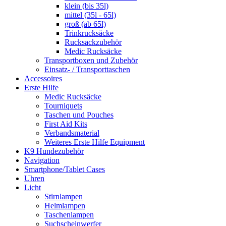
klein (bis 35l)
mittel (35l - 65l)
groß (ab 65l)
Trinkrucksäcke
Rucksackzubehör
Medic Rucksäcke
Transportboxen und Zubehör
Einsatz- / Transporttaschen
Accessoires
Erste Hilfe
Medic Rucksäcke
Tourniquets
Taschen und Pouches
First Aid Kits
Verbandsmaterial
Weiteres Erste Hilfe Equipment
K9 Hundezubehör
Navigation
Smartphone/Tablet Cases
Uhren
Licht
Stirnlampen
Helmlampen
Taschenlampen
Suchscheinwerfer