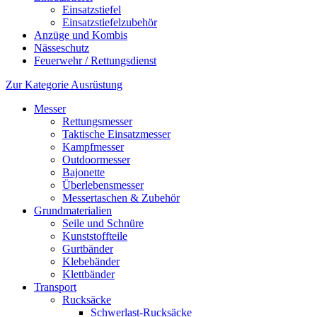
Einsatzstiefel
Einsatzstiefelzubehör
Anzüge und Kombis
Nässeschutz
Feuerwehr / Rettungsdienst
Zur Kategorie Ausrüstung
Messer
Rettungsmesser
Taktische Einsatzmesser
Kampfmesser
Outdoormesser
Bajonette
Überlebensmesser
Messertaschen & Zubehör
Grundmaterialien
Seile und Schnüre
Kunststoffteile
Gurtbänder
Klebebänder
Klettbänder
Transport
Rucksäcke
Schwerlast-Rucksäcke