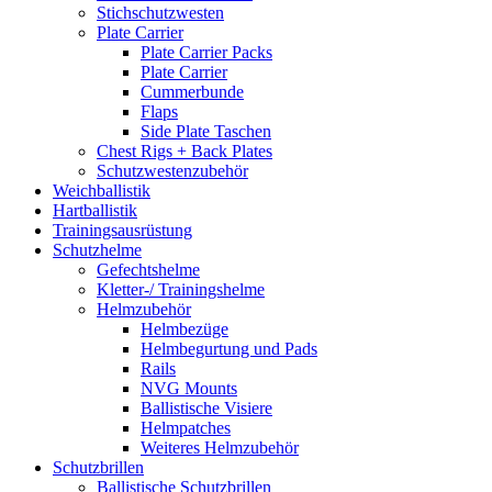
Stichschutzwesten
Plate Carrier
Plate Carrier Packs
Plate Carrier
Cummerbunde
Flaps
Side Plate Taschen
Chest Rigs + Back Plates
Schutzwestenzubehör
Weichballistik
Hartballistik
Trainingsausrüstung
Schutzhelme
Gefechtshelme
Kletter-/ Trainingshelme
Helmzubehör
Helmbezüge
Helmbegurtung und Pads
Rails
NVG Mounts
Ballistische Visiere
Helmpatches
Weiteres Helmzubehör
Schutzbrillen
Ballistische Schutzbrillen