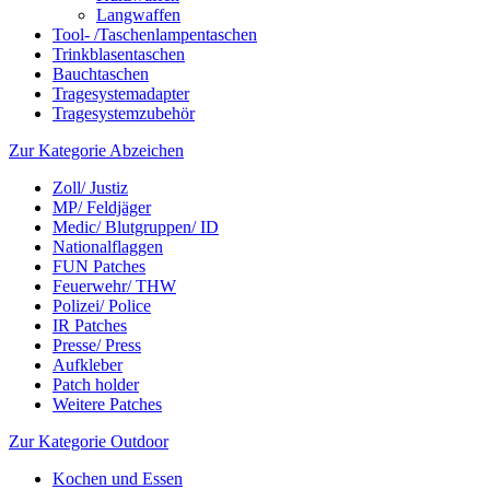
Langwaffen
Tool- /Taschenlampentaschen
Trinkblasentaschen
Bauchtaschen
Tragesystemadapter
Tragesystemzubehör
Zur Kategorie Abzeichen
Zoll/ Justiz
MP/ Feldjäger
Medic/ Blutgruppen/ ID
Nationalflaggen
FUN Patches
Feuerwehr/ THW
Polizei/ Police
IR Patches
Presse/ Press
Aufkleber
Patch holder
Weitere Patches
Zur Kategorie Outdoor
Kochen und Essen