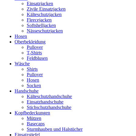
Einsatzjacken
Zivile Einsatzjacken
Kälteschutzjacken
Fleecejacken
Softshelljacken
Nässeschutzjacken
Hosen
Oberbekleidung
Pullover
T-Shirts
Feldblusen
Wäsche
Shirts
Pullover
Hosen
Socken
Handschuhe
Kälteschutzhandschuhe
Einsatzhandschuhe
Stichschutzhandschuhe
Kopfbedeckungen
Mützen
Basecaps
Sturmhauben und Halstücher
Einsatzstiefel