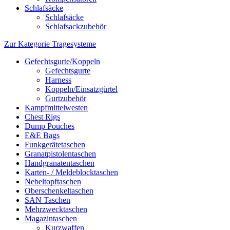
Schlafsäcke
Schlafsäcke
Schlafsackzubehör
Zur Kategorie Tragesysteme
Gefechtsgurte/Koppeln
Gefechtsgurte
Harness
Koppeln/Einsatzgürtel
Gurtzubehör
Kampfmittelwesten
Chest Rigs
Dump Pouches
E&E Bags
Funkgerätetaschen
Granatpistolentaschen
Handgranatentaschen
Karten- / Meldeblocktaschen
Nebeltopftaschen
Oberschenkeltaschen
SAN Taschen
Mehrzwecktaschen
Magazintaschen
Kurzwaffen