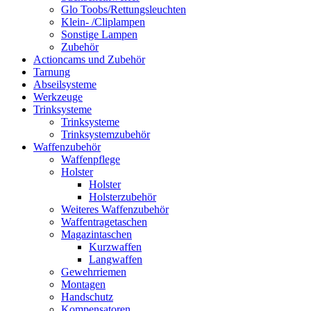
Glo Toobs/Rettungsleuchten
Klein- /Cliplampen
Sonstige Lampen
Zubehör
Actioncams und Zubehör
Tarnung
Abseilsysteme
Werkzeuge
Trinksysteme
Trinksysteme
Trinksystemzubehör
Waffenzubehör
Waffenpflege
Holster
Holster
Holsterzubehör
Weiteres Waffenzubehör
Waffentragetaschen
Magazintaschen
Kurzwaffen
Langwaffen
Gewehrriemen
Montagen
Handschutz
Kompensatoren