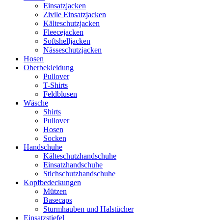
Einsatzjacken
Zivile Einsatzjacken
Kälteschutzjacken
Fleecejacken
Softshelljacken
Nässeschutzjacken
Hosen
Oberbekleidung
Pullover
T-Shirts
Feldblusen
Wäsche
Shirts
Pullover
Hosen
Socken
Handschuhe
Kälteschutzhandschuhe
Einsatzhandschuhe
Stichschutzhandschuhe
Kopfbedeckungen
Mützen
Basecaps
Sturmhauben und Halstücher
Einsatzstiefel