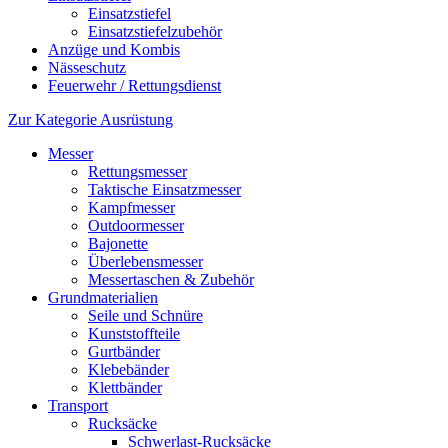
Einsatzstiefel
Einsatzstiefelzubehör
Anzüge und Kombis
Nässeschutz
Feuerwehr / Rettungsdienst
Zur Kategorie Ausrüstung
Messer
Rettungsmesser
Taktische Einsatzmesser
Kampfmesser
Outdoormesser
Bajonette
Überlebensmesser
Messertaschen & Zubehör
Grundmaterialien
Seile und Schnüre
Kunststoffteile
Gurtbänder
Klebebänder
Klettbänder
Transport
Rucksäcke
Schwerlast-Rucksäcke