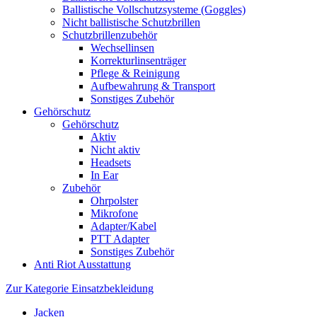
Ballistische Vollschutzsysteme (Goggles)
Nicht ballistische Schutzbrillen
Schutzbrillenzubehör
Wechsellinsen
Korrekturlinsenträger
Pflege & Reinigung
Aufbewahrung & Transport
Sonstiges Zubehör
Gehörschutz
Gehörschutz
Aktiv
Nicht aktiv
Headsets
In Ear
Zubehör
Ohrpolster
Mikrofone
Adapter/Kabel
PTT Adapter
Sonstiges Zubehör
Anti Riot Ausstattung
Zur Kategorie Einsatzbekleidung
Jacken