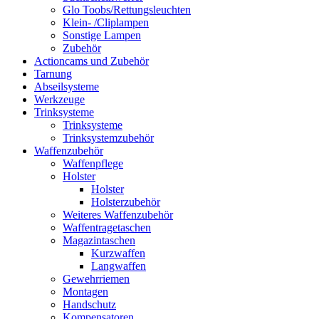
Glo Toobs/Rettungsleuchten
Klein- /Cliplampen
Sonstige Lampen
Zubehör
Actioncams und Zubehör
Tarnung
Abseilsysteme
Werkzeuge
Trinksysteme
Trinksysteme
Trinksystemzubehör
Waffenzubehör
Waffenpflege
Holster
Holster
Holsterzubehör
Weiteres Waffenzubehör
Waffentragetaschen
Magazintaschen
Kurzwaffen
Langwaffen
Gewehrriemen
Montagen
Handschutz
Kompensatoren