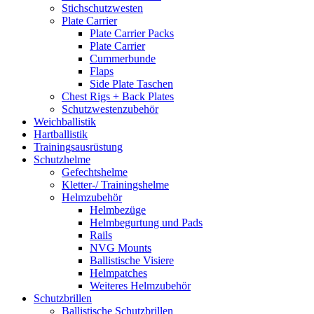
Stichschutzwesten
Plate Carrier
Plate Carrier Packs
Plate Carrier
Cummerbunde
Flaps
Side Plate Taschen
Chest Rigs + Back Plates
Schutzwestenzubehör
Weichballistik
Hartballistik
Trainingsausrüstung
Schutzhelme
Gefechtshelme
Kletter-/ Trainingshelme
Helmzubehör
Helmbezüge
Helmbegurtung und Pads
Rails
NVG Mounts
Ballistische Visiere
Helmpatches
Weiteres Helmzubehör
Schutzbrillen
Ballistische Schutzbrillen