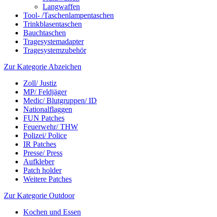
Langwaffen
Tool- /Taschenlampentaschen
Trinkblasentaschen
Bauchtaschen
Tragesystemadapter
Tragesystemzubehör
Zur Kategorie Abzeichen
Zoll/ Justiz
MP/ Feldjäger
Medic/ Blutgruppen/ ID
Nationalflaggen
FUN Patches
Feuerwehr/ THW
Polizei/ Police
IR Patches
Presse/ Press
Aufkleber
Patch holder
Weitere Patches
Zur Kategorie Outdoor
Kochen und Essen