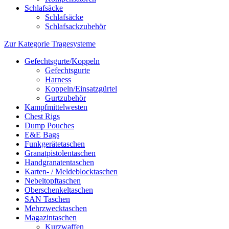
Schlafsäcke
Schlafsäcke
Schlafsackzubehör
Zur Kategorie Tragesysteme
Gefechtsgurte/Koppeln
Gefechtsgurte
Harness
Koppeln/Einsatzgürtel
Gurtzubehör
Kampfmittelwesten
Chest Rigs
Dump Pouches
E&E Bags
Funkgerätetaschen
Granatpistolentaschen
Handgranatentaschen
Karten- / Meldeblocktaschen
Nebeltopftaschen
Oberschenkeltaschen
SAN Taschen
Mehrzwecktaschen
Magazintaschen
Kurzwaffen