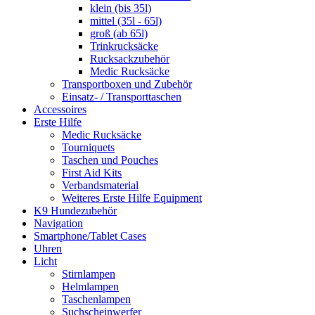
klein (bis 35l)
mittel (35l - 65l)
groß (ab 65l)
Trinkrucksäcke
Rucksackzubehör
Medic Rucksäcke
Transportboxen und Zubehör
Einsatz- / Transporttaschen
Accessoires
Erste Hilfe
Medic Rucksäcke
Tourniquets
Taschen und Pouches
First Aid Kits
Verbandsmaterial
Weiteres Erste Hilfe Equipment
K9 Hundezubehör
Navigation
Smartphone/Tablet Cases
Uhren
Licht
Stirnlampen
Helmlampen
Taschenlampen
Suchscheinwerfer