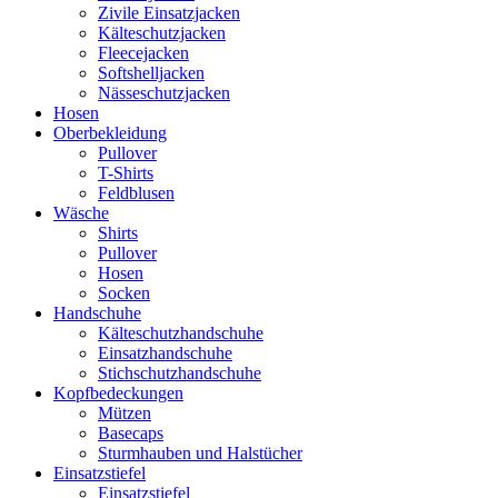
Zivile Einsatzjacken
Kälteschutzjacken
Fleecejacken
Softshelljacken
Nässeschutzjacken
Hosen
Oberbekleidung
Pullover
T-Shirts
Feldblusen
Wäsche
Shirts
Pullover
Hosen
Socken
Handschuhe
Kälteschutzhandschuhe
Einsatzhandschuhe
Stichschutzhandschuhe
Kopfbedeckungen
Mützen
Basecaps
Sturmhauben und Halstücher
Einsatzstiefel
Einsatzstiefel