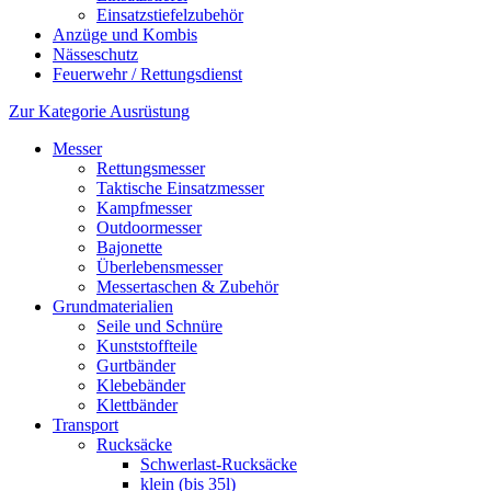
Einsatzstiefelzubehör
Anzüge und Kombis
Nässeschutz
Feuerwehr / Rettungsdienst
Zur Kategorie Ausrüstung
Messer
Rettungsmesser
Taktische Einsatzmesser
Kampfmesser
Outdoormesser
Bajonette
Überlebensmesser
Messertaschen & Zubehör
Grundmaterialien
Seile und Schnüre
Kunststoffteile
Gurtbänder
Klebebänder
Klettbänder
Transport
Rucksäcke
Schwerlast-Rucksäcke
klein (bis 35l)