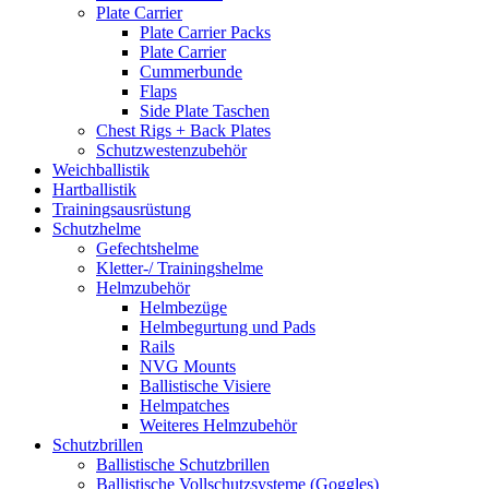
Plate Carrier
Plate Carrier Packs
Plate Carrier
Cummerbunde
Flaps
Side Plate Taschen
Chest Rigs + Back Plates
Schutzwestenzubehör
Weichballistik
Hartballistik
Trainingsausrüstung
Schutzhelme
Gefechtshelme
Kletter-/ Trainingshelme
Helmzubehör
Helmbezüge
Helmbegurtung und Pads
Rails
NVG Mounts
Ballistische Visiere
Helmpatches
Weiteres Helmzubehör
Schutzbrillen
Ballistische Schutzbrillen
Ballistische Vollschutzsysteme (Goggles)