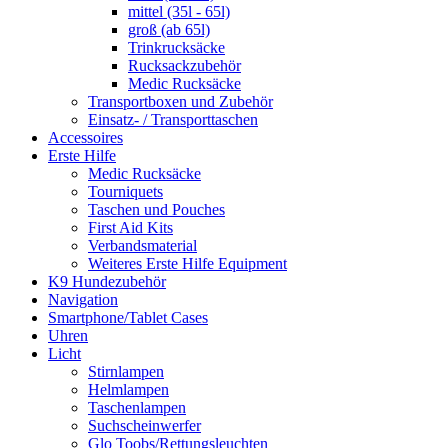
mittel (35l - 65l)
groß (ab 65l)
Trinkrucksäcke
Rucksackzubehör
Medic Rucksäcke
Transportboxen und Zubehör
Einsatz- / Transporttaschen
Accessoires
Erste Hilfe
Medic Rucksäcke
Tourniquets
Taschen und Pouches
First Aid Kits
Verbandsmaterial
Weiteres Erste Hilfe Equipment
K9 Hundezubehör
Navigation
Smartphone/Tablet Cases
Uhren
Licht
Stirnlampen
Helmlampen
Taschenlampen
Suchscheinwerfer
Glo Toobs/Rettungsleuchten