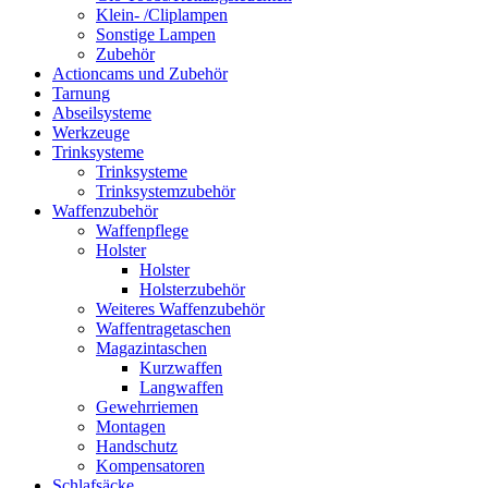
Klein- /Cliplampen
Sonstige Lampen
Zubehör
Actioncams und Zubehör
Tarnung
Abseilsysteme
Werkzeuge
Trinksysteme
Trinksysteme
Trinksystemzubehör
Waffenzubehör
Waffenpflege
Holster
Holster
Holsterzubehör
Weiteres Waffenzubehör
Waffentragetaschen
Magazintaschen
Kurzwaffen
Langwaffen
Gewehrriemen
Montagen
Handschutz
Kompensatoren
Schlafsäcke