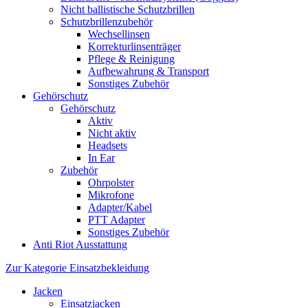
Nicht ballistische Schutzbrillen
Schutzbrillenzubehör
Wechsellinsen
Korrekturlinsenträger
Pflege & Reinigung
Aufbewahrung & Transport
Sonstiges Zubehör
Gehörschutz
Gehörschutz
Aktiv
Nicht aktiv
Headsets
In Ear
Zubehör
Ohrpolster
Mikrofone
Adapter/Kabel
PTT Adapter
Sonstiges Zubehör
Anti Riot Ausstattung
Zur Kategorie Einsatzbekleidung
Jacken
Einsatzjacken