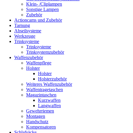
Klein- /Cliplampen
Sonstige Lampen
Zubehör
Actioncams und Zubehör
Tarnung
Abseilsysteme
Werkzeuge
Trinksysteme
Trinksysteme
Trinksystemzubehör
Waffenzubehör
Waffenpflege
Holster
Holster
Holsterzubehör
Weiteres Waffenzubehör
Waffentragetaschen
Magazintaschen
Kurzwaffen
Langwaffen
Gewehrriemen
Montagen
Handschutz
Kompensatoren
Schlafsäcke