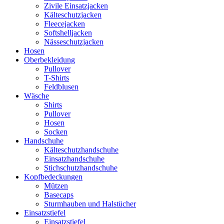
Zivile Einsatzjacken
Kälteschutzjacken
Fleecejacken
Softshelljacken
Nässeschutzjacken
Hosen
Oberbekleidung
Pullover
T-Shirts
Feldblusen
Wäsche
Shirts
Pullover
Hosen
Socken
Handschuhe
Kälteschutzhandschuhe
Einsatzhandschuhe
Stichschutzhandschuhe
Kopfbedeckungen
Mützen
Basecaps
Sturmhauben und Halstücher
Einsatzstiefel
Einsatzstiefel