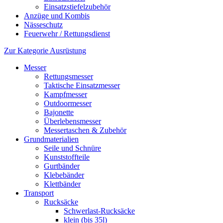
Einsatzstiefelzubehör
Anzüge und Kombis
Nässeschutz
Feuerwehr / Rettungsdienst
Zur Kategorie Ausrüstung
Messer
Rettungsmesser
Taktische Einsatzmesser
Kampfmesser
Outdoormesser
Bajonette
Überlebensmesser
Messertaschen & Zubehör
Grundmaterialien
Seile und Schnüre
Kunststoffteile
Gurtbänder
Klebebänder
Klettbänder
Transport
Rucksäcke
Schwerlast-Rucksäcke
klein (bis 35l)