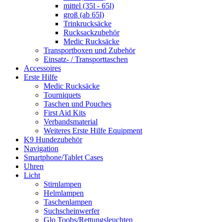
mittel (35l - 65l)
groß (ab 65l)
Trinkrucksäcke
Rucksackzubehör
Medic Rucksäcke
Transportboxen und Zubehör
Einsatz- / Transporttaschen
Accessoires
Erste Hilfe
Medic Rucksäcke
Tourniquets
Taschen und Pouches
First Aid Kits
Verbandsmaterial
Weiteres Erste Hilfe Equipment
K9 Hundezubehör
Navigation
Smartphone/Tablet Cases
Uhren
Licht
Stirnlampen
Helmlampen
Taschenlampen
Suchscheinwerfer
Glo Toobs/Rettungsleuchten