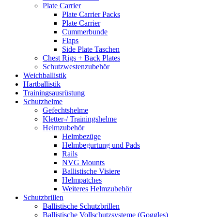
Plate Carrier
Plate Carrier Packs
Plate Carrier
Cummerbunde
Flaps
Side Plate Taschen
Chest Rigs + Back Plates
Schutzwestenzubehör
Weichballistik
Hartballistik
Trainingsausrüstung
Schutzhelme
Gefechtshelme
Kletter-/ Trainingshelme
Helmzubehör
Helmbezüge
Helmbegurtung und Pads
Rails
NVG Mounts
Ballistische Visiere
Helmpatches
Weiteres Helmzubehör
Schutzbrillen
Ballistische Schutzbrillen
Ballistische Vollschutzsysteme (Goggles)