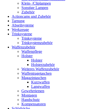
Klein- /Cliplampen
Sonstige Lampen
Zubehör
Actioncams und Zubehör
Tarnung
Abseilsysteme
Werkzeuge
Trinksysteme
Trinksysteme
Trinksystemzubehör
Waffenzubehör
Waffenpflege
Holster
Holster
Holsterzubehör
Weiteres Waffenzubehör
Waffentragetaschen
Magazintaschen
Kurzwaffen
Langwaffen
Gewehrriemen
Montagen
Handschutz
Kompensatoren
Schlafsäcke