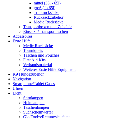
mittel (35l - 65l)
groß (ab 65l)
Trinkrucksäcke
Rucksackzubehör
Medic Rucksäcke
Transportboxen und Zubehör
Einsatz- / Transporttaschen
Accessoires
Erste Hilfe
Medic Rucksäcke
Tourniquets
Taschen und Pouches
First Aid Kits
Verbandsmaterial
Weiteres Erste Hilfe Equipment
K9 Hundezubehör
Navigation
Smartphone/Tablet Cases
Uhren
Licht
Stirnlampen
Helmlampen
Taschenlampen
Suchscheinwerfer
Glo Toobs/Rettungsleuchten