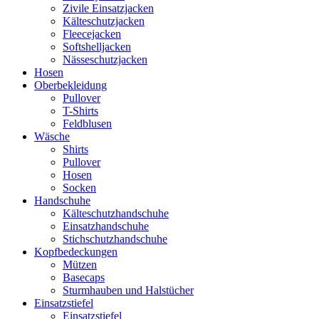
Zivile Einsatzjacken
Kälteschutzjacken
Fleecejacken
Softshelljacken
Nässeschutzjacken
Hosen
Oberbekleidung
Pullover
T-Shirts
Feldblusen
Wäsche
Shirts
Pullover
Hosen
Socken
Handschuhe
Kälteschutzhandschuhe
Einsatzhandschuhe
Stichschutzhandschuhe
Kopfbedeckungen
Mützen
Basecaps
Sturmhauben und Halstücher
Einsatzstiefel
Einsatzstiefel