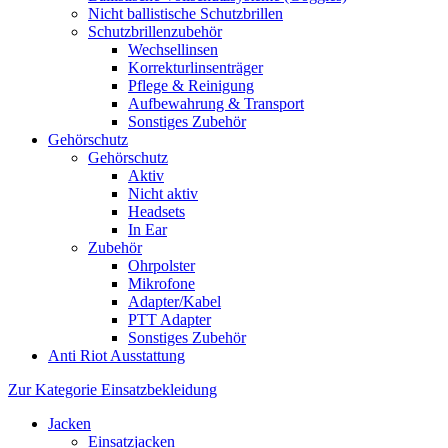
Nicht ballistische Schutzbrillen
Schutzbrillenzubehör
Wechsellinsen
Korrekturlinsenträger
Pflege & Reinigung
Aufbewahrung & Transport
Sonstiges Zubehör
Gehörschutz
Gehörschutz
Aktiv
Nicht aktiv
Headsets
In Ear
Zubehör
Ohrpolster
Mikrofone
Adapter/Kabel
PTT Adapter
Sonstiges Zubehör
Anti Riot Ausstattung
Zur Kategorie Einsatzbekleidung
Jacken
Einsatzjacken