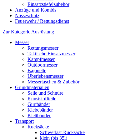
Einsatzstiefelzubehör
Anzüge und Kombis
Nässeschutz
Feuerwehr / Rettungsdienst
Zur Kategorie Ausrüstung
Messer
Rettungsmesser
Taktische Einsatzmesser
Kampfmesser
Outdoormesser
Bajonette
Überlebensmesser
Messertaschen & Zubehör
Grundmaterialien
Seile und Schnüre
Kunststoffteile
Gurtbänder
Klebebänder
Klettbänder
Transport
Rucksäcke
Schwerlast-Rucksäcke
klein (bis 35l)