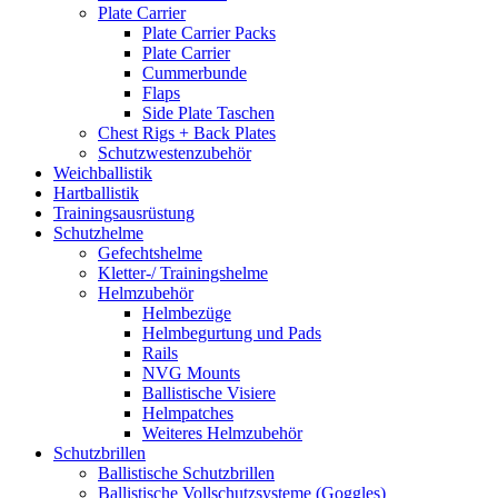
Plate Carrier
Plate Carrier Packs
Plate Carrier
Cummerbunde
Flaps
Side Plate Taschen
Chest Rigs + Back Plates
Schutzwestenzubehör
Weichballistik
Hartballistik
Trainingsausrüstung
Schutzhelme
Gefechtshelme
Kletter-/ Trainingshelme
Helmzubehör
Helmbezüge
Helmbegurtung und Pads
Rails
NVG Mounts
Ballistische Visiere
Helmpatches
Weiteres Helmzubehör
Schutzbrillen
Ballistische Schutzbrillen
Ballistische Vollschutzsysteme (Goggles)