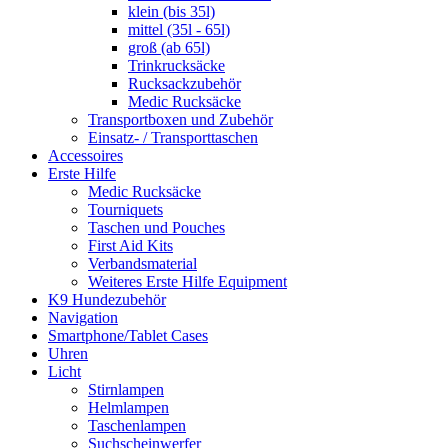
klein (bis 35l)
mittel (35l - 65l)
groß (ab 65l)
Trinkrucksäcke
Rucksackzubehör
Medic Rucksäcke
Transportboxen und Zubehör
Einsatz- / Transporttaschen
Accessoires
Erste Hilfe
Medic Rucksäcke
Tourniquets
Taschen und Pouches
First Aid Kits
Verbandsmaterial
Weiteres Erste Hilfe Equipment
K9 Hundezubehör
Navigation
Smartphone/Tablet Cases
Uhren
Licht
Stirnlampen
Helmlampen
Taschenlampen
Suchscheinwerfer