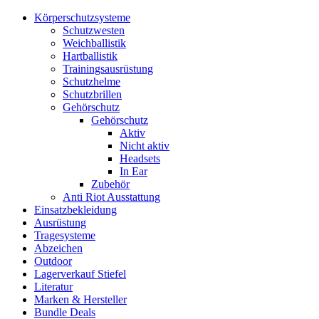
Körperschutzsysteme
Schutzwesten
Weichballistik
Hartballistik
Trainingsausrüstung
Schutzhelme
Schutzbrillen
Gehörschutz
Gehörschutz
Aktiv
Nicht aktiv
Headsets
In Ear
Zubehör
Anti Riot Ausstattung
Einsatzbekleidung
Ausrüstung
Tragesysteme
Abzeichen
Outdoor
Lagerverkauf Stiefel
Literatur
Marken & Hersteller
Bundle Deals