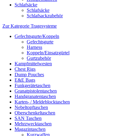
Schlafsäcke
Schlafsäcke
Schlafsackzubehör
Zur Kategorie Tragesysteme
Gefechtsgurte/Koppeln
Gefechtsgurte
Harness
Koppeln/Einsatzgürtel
Gurtzubehör
Kampfmittelwesten
Chest Rigs
Dump Pouches
E&E Bags
Funkgerätetaschen
Granatpistolentaschen
Handgranatentaschen
Karten- / Meldeblocktaschen
Nebeltopftaschen
Oberschenkeltaschen
SAN Taschen
Mehrzwecktaschen
Magazintaschen
Kurzwaffen