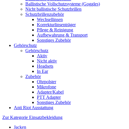
Ballistische Vollschutzsysteme (Goggles)
Nicht ballistische Schutzbrillen
Schutzbrillenzubehör
Wechsellinsen
Korrekturlinsenträger
Pflege & Reinigung
Aufbewahrung & Transport
Sonstiges Zubehör
Gehörschutz
Gehörschutz
Aktiv
Nicht aktiv
Headsets
In Ear
Zubehör
Ohrpolster
Mikrofone
Adapter/Kabel
PTT Adapter
Sonstiges Zubehör
Anti Riot Ausstattung
Zur Kategorie Einsatzbekleidung
Jacken