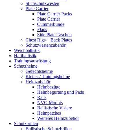
Stichschutzwesten
Plate Carrier
Plate Carrier Packs
Plate Carrier
Cummerbunde
Flaps
Side Plate Taschen
Chest Rigs + Back Plates
Schutzwestenzubehör
Weichballistik
Hartballistik
Trainingsausrüstung
Schutzhelme
Gefechtshelme
Kletter-/ Trainingshelme
Helmzubehör
Helmbezüge
Helmbegurtung und Pads
Rails
NVG Mounts
Ballistische Visiere
Helmpatches
Weiteres Helmzubehör
Schutzbrillen
Ballistische Schutzbrillen