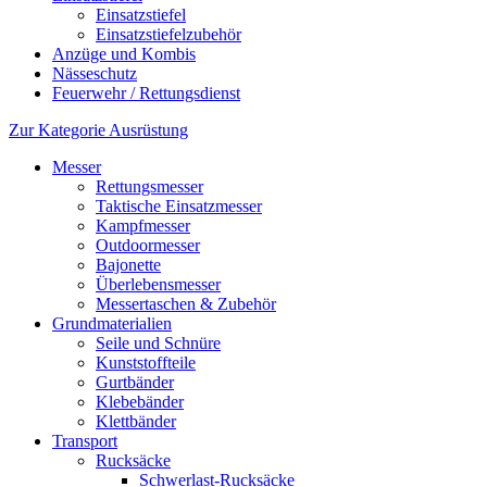
Einsatzstiefel
Einsatzstiefelzubehör
Anzüge und Kombis
Nässeschutz
Feuerwehr / Rettungsdienst
Zur Kategorie Ausrüstung
Messer
Rettungsmesser
Taktische Einsatzmesser
Kampfmesser
Outdoormesser
Bajonette
Überlebensmesser
Messertaschen & Zubehör
Grundmaterialien
Seile und Schnüre
Kunststoffteile
Gurtbänder
Klebebänder
Klettbänder
Transport
Rucksäcke
Schwerlast-Rucksäcke