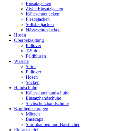
Einsatzjacken
Zivile Einsatzjacken
Kälteschutzjacken
Fleecejacken
Softshelljacken
Nässeschutzjacken
Hosen
Oberbekleidung
Pullover
T-Shirts
Feldblusen
Wäsche
Shirts
Pullover
Hosen
Socken
Handschuhe
Kälteschutzhandschuhe
Einsatzhandschuhe
Stichschutzhandschuhe
Kopfbedeckungen
Mützen
Basecaps
Sturmhauben und Halstücher
Einsatzstiefel