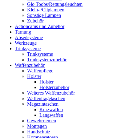
Glo Toobs/Rettungsleuchten
Klein- /Cliplampen
Sonstige Lampen
Zubehör
Actioncams und Zubehör
Tarnung
Abseilsysteme
Werkzeuge
Trinksysteme
Trinksysteme
Trinksystemzubehör
Waffenzubehör
Waffenpflege
Holster
Holster
Holsterzubehör
Weiteres Waffenzubehör
Waffentragetaschen
Magazintaschen
Kurzwaffen
Langwaffen
Gewehrriemen
Montagen
Handschutz
Kompensatoren