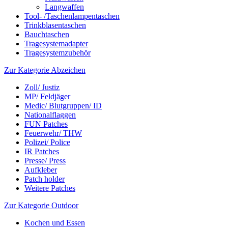
Langwaffen
Tool- /Taschenlampentaschen
Trinkblasentaschen
Bauchtaschen
Tragesystemadapter
Tragesystemzubehör
Zur Kategorie Abzeichen
Zoll/ Justiz
MP/ Feldjäger
Medic/ Blutgruppen/ ID
Nationalflaggen
FUN Patches
Feuerwehr/ THW
Polizei/ Police
IR Patches
Presse/ Press
Aufkleber
Patch holder
Weitere Patches
Zur Kategorie Outdoor
Kochen und Essen