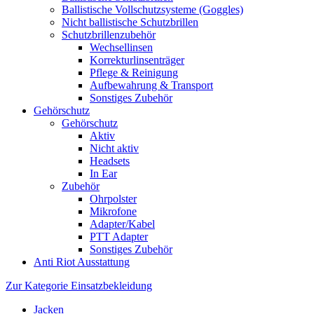
Ballistische Vollschutzsysteme (Goggles)
Nicht ballistische Schutzbrillen
Schutzbrillenzubehör
Wechsellinsen
Korrekturlinsenträger
Pflege & Reinigung
Aufbewahrung & Transport
Sonstiges Zubehör
Gehörschutz
Gehörschutz
Aktiv
Nicht aktiv
Headsets
In Ear
Zubehör
Ohrpolster
Mikrofone
Adapter/Kabel
PTT Adapter
Sonstiges Zubehör
Anti Riot Ausstattung
Zur Kategorie Einsatzbekleidung
Jacken