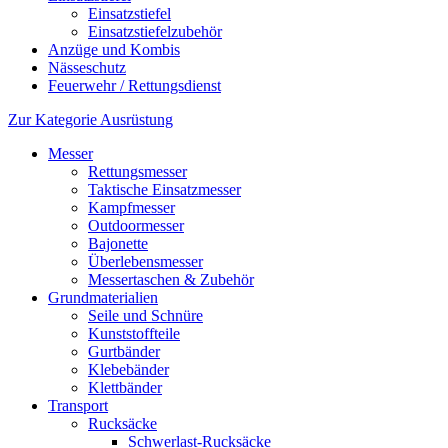
Einsatzstiefel
Einsatzstiefelzubehör
Anzüge und Kombis
Nässeschutz
Feuerwehr / Rettungsdienst
Zur Kategorie Ausrüstung
Messer
Rettungsmesser
Taktische Einsatzmesser
Kampfmesser
Outdoormesser
Bajonette
Überlebensmesser
Messertaschen & Zubehör
Grundmaterialien
Seile und Schnüre
Kunststoffteile
Gurtbänder
Klebebänder
Klettbänder
Transport
Rucksäcke
Schwerlast-Rucksäcke