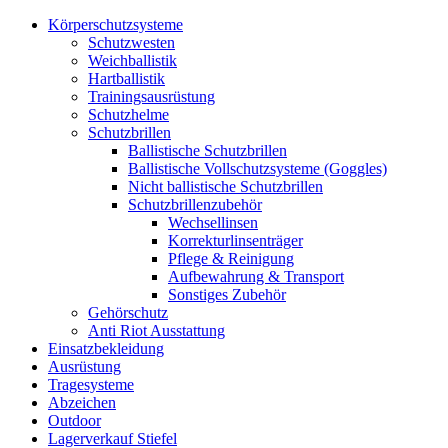
Körperschutzsysteme
Schutzwesten
Weichballistik
Hartballistik
Trainingsausrüstung
Schutzhelme
Schutzbrillen
Ballistische Schutzbrillen
Ballistische Vollschutzsysteme (Goggles)
Nicht ballistische Schutzbrillen
Schutzbrillenzubehör
Wechsellinsen
Korrekturlinsenträger
Pflege & Reinigung
Aufbewahrung & Transport
Sonstiges Zubehör
Gehörschutz
Anti Riot Ausstattung
Einsatzbekleidung
Ausrüstung
Tragesysteme
Abzeichen
Outdoor
Lagerverkauf Stiefel