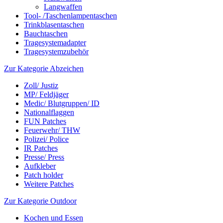
Langwaffen
Tool- /Taschenlampentaschen
Trinkblasentaschen
Bauchtaschen
Tragesystemadapter
Tragesystemzubehör
Zur Kategorie Abzeichen
Zoll/ Justiz
MP/ Feldjäger
Medic/ Blutgruppen/ ID
Nationalflaggen
FUN Patches
Feuerwehr/ THW
Polizei/ Police
IR Patches
Presse/ Press
Aufkleber
Patch holder
Weitere Patches
Zur Kategorie Outdoor
Kochen und Essen