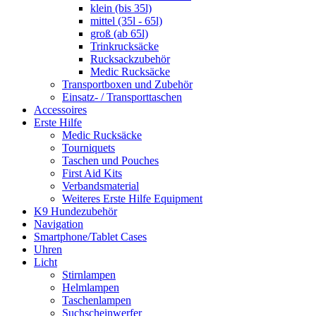
klein (bis 35l)
mittel (35l - 65l)
groß (ab 65l)
Trinkrucksäcke
Rucksackzubehör
Medic Rucksäcke
Transportboxen und Zubehör
Einsatz- / Transporttaschen
Accessoires
Erste Hilfe
Medic Rucksäcke
Tourniquets
Taschen und Pouches
First Aid Kits
Verbandsmaterial
Weiteres Erste Hilfe Equipment
K9 Hundezubehör
Navigation
Smartphone/Tablet Cases
Uhren
Licht
Stirnlampen
Helmlampen
Taschenlampen
Suchscheinwerfer