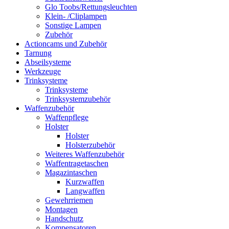
Glo Toobs/Rettungsleuchten
Klein- /Cliplampen
Sonstige Lampen
Zubehör
Actioncams und Zubehör
Tarnung
Abseilsysteme
Werkzeuge
Trinksysteme
Trinksysteme
Trinksystemzubehör
Waffenzubehör
Waffenpflege
Holster
Holster
Holsterzubehör
Weiteres Waffenzubehör
Waffentragetaschen
Magazintaschen
Kurzwaffen
Langwaffen
Gewehrriemen
Montagen
Handschutz
Kompensatoren