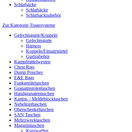
Schlafsäcke
Schlafsäcke
Schlafsackzubehör
Zur Kategorie Tragesysteme
Gefechtsgurte/Koppeln
Gefechtsgurte
Harness
Koppeln/Einsatzgürtel
Gurtzubehör
Kampfmittelwesten
Chest Rigs
Dump Pouches
E&E Bags
Funkgerätetaschen
Granatpistolentaschen
Handgranatentaschen
Karten- / Meldeblocktaschen
Nebeltopftaschen
Oberschenkeltaschen
SAN Taschen
Mehrzwecktaschen
Magazintaschen
Kurzwaffen