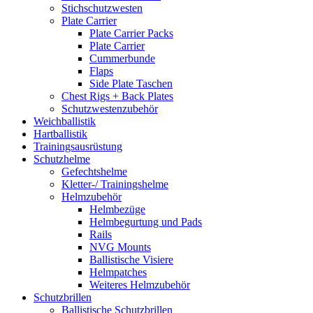
Stichschutzwesten
Plate Carrier
Plate Carrier Packs
Plate Carrier
Cummerbunde
Flaps
Side Plate Taschen
Chest Rigs + Back Plates
Schutzwestenzubehör
Weichballistik
Hartballistik
Trainingsausrüstung
Schutzhelme
Gefechtshelme
Kletter-/ Trainingshelme
Helmzubehör
Helmbezüge
Helmbegurtung und Pads
Rails
NVG Mounts
Ballistische Visiere
Helmpatches
Weiteres Helmzubehör
Schutzbrillen
Ballistische Schutzbrillen