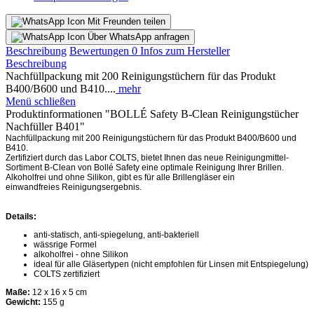
Mit Freunden teilen
Über WhatsApp anfragen
Beschreibung
Bewertungen
0
Infos zum Hersteller
Beschreibung
Nachfüllpackung mit 200 Reinigungstüchern für das Produkt
B400/B600 und B410....
mehr
Menü schließen
Produktinformationen "BOLLÉ Safety B-Clean Reinigungstücher
Nachfüller B401"
Nachfüllpackung mit 200 Reinigungstüchern für das Produkt B400/B600 und
B410.
Zertifiziert durch das Labor COLTS, bietet Ihnen das neue Reinigungmittel-
Sortiment
B-Clean von Bollé Safety eine optimale Reinigung Ihrer Brillen.
Alkoholfrei und ohne Silikon, gibt es für alle Brillengläser ein
einwandfreies
Reinigungsergebnis.
Details:
anti-statisch, anti-spiegelung, anti-bakteriell
wässrige Formel
alkoholfrei - ohne Silikon
ideal für alle Gläsertypen (nicht empfohlen für Linsen mit Entspiegelung)
COLTS zertifiziert
Maße:
12 x 16 x 5 cm
Gewicht:
155 g