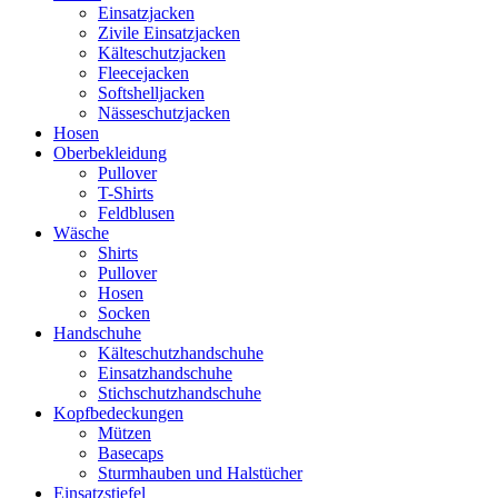
Einsatzjacken
Zivile Einsatzjacken
Kälteschutzjacken
Fleecejacken
Softshelljacken
Nässeschutzjacken
Hosen
Oberbekleidung
Pullover
T-Shirts
Feldblusen
Wäsche
Shirts
Pullover
Hosen
Socken
Handschuhe
Kälteschutzhandschuhe
Einsatzhandschuhe
Stichschutzhandschuhe
Kopfbedeckungen
Mützen
Basecaps
Sturmhauben und Halstücher
Einsatzstiefel