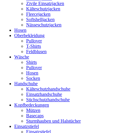
Zivile Einsatzjacken
Kälteschutzjacken
Fleecejacken
Softshelljacken
Nässeschutzjacken
Hosen
Oberbekleidung
Pullover
T-Shirts
Feldblusen
Wäsche
Shirts
Pullover
Hosen
Socken
Handschuhe
Kälteschutzhandschuhe
Einsatzhandschuhe
Stichschutzhandschuhe
Kopfbedeckungen
Mützen
Basecaps
Sturmhauben und Halstücher
Einsatzstiefel
Einsatzstiefel