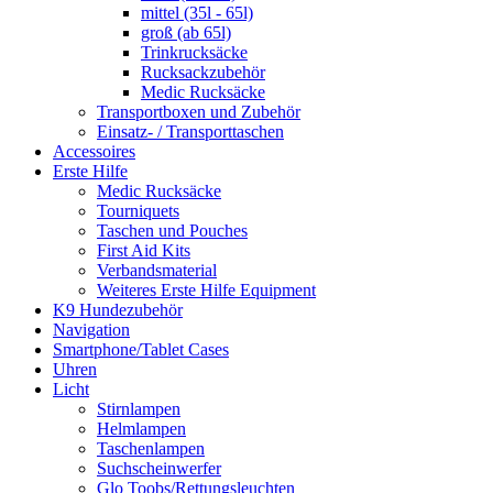
mittel (35l - 65l)
groß (ab 65l)
Trinkrucksäcke
Rucksackzubehör
Medic Rucksäcke
Transportboxen und Zubehör
Einsatz- / Transporttaschen
Accessoires
Erste Hilfe
Medic Rucksäcke
Tourniquets
Taschen und Pouches
First Aid Kits
Verbandsmaterial
Weiteres Erste Hilfe Equipment
K9 Hundezubehör
Navigation
Smartphone/Tablet Cases
Uhren
Licht
Stirnlampen
Helmlampen
Taschenlampen
Suchscheinwerfer
Glo Toobs/Rettungsleuchten