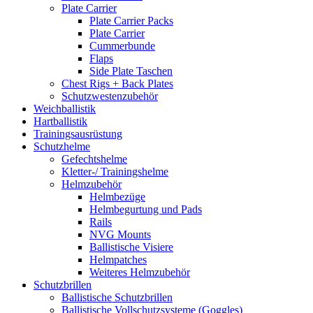
Plate Carrier
Plate Carrier Packs
Plate Carrier
Cummerbunde
Flaps
Side Plate Taschen
Chest Rigs + Back Plates
Schutzwestenzubehör
Weichballistik
Hartballistik
Trainingsausrüstung
Schutzhelme
Gefechtshelme
Kletter-/ Trainingshelme
Helmzubehör
Helmbezüge
Helmbegurtung und Pads
Rails
NVG Mounts
Ballistische Visiere
Helmpatches
Weiteres Helmzubehör
Schutzbrillen
Ballistische Schutzbrillen
Ballistische Vollschutzsysteme (Goggles)