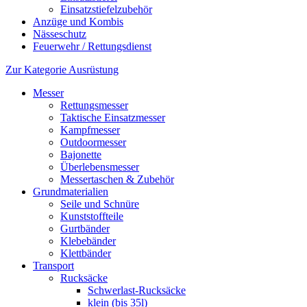
Einsatzstiefelzubehör
Anzüge und Kombis
Nässeschutz
Feuerwehr / Rettungsdienst
Zur Kategorie Ausrüstung
Messer
Rettungsmesser
Taktische Einsatzmesser
Kampfmesser
Outdoormesser
Bajonette
Überlebensmesser
Messertaschen & Zubehör
Grundmaterialien
Seile und Schnüre
Kunststoffteile
Gurtbänder
Klebebänder
Klettbänder
Transport
Rucksäcke
Schwerlast-Rucksäcke
klein (bis 35l)