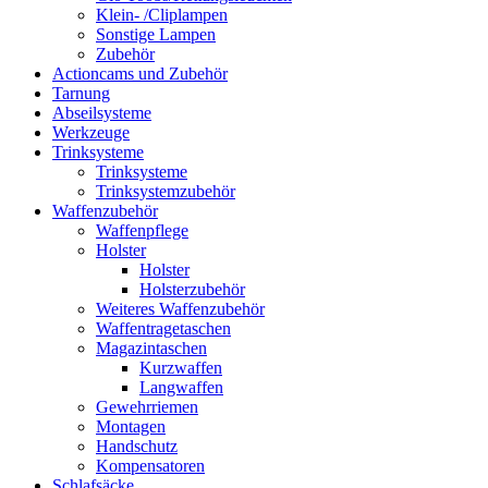
Klein- /Cliplampen
Sonstige Lampen
Zubehör
Actioncams und Zubehör
Tarnung
Abseilsysteme
Werkzeuge
Trinksysteme
Trinksysteme
Trinksystemzubehör
Waffenzubehör
Waffenpflege
Holster
Holster
Holsterzubehör
Weiteres Waffenzubehör
Waffentragetaschen
Magazintaschen
Kurzwaffen
Langwaffen
Gewehrriemen
Montagen
Handschutz
Kompensatoren
Schlafsäcke