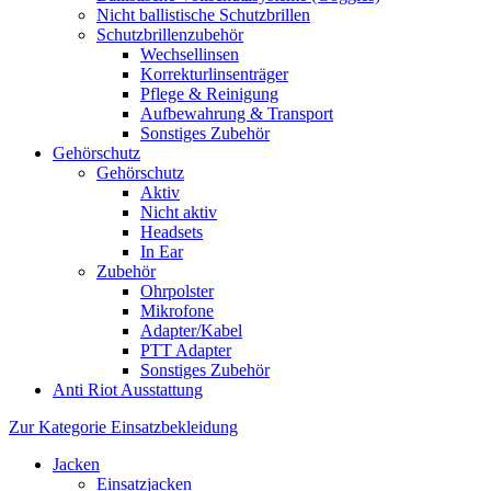
Nicht ballistische Schutzbrillen
Schutzbrillenzubehör
Wechsellinsen
Korrekturlinsenträger
Pflege & Reinigung
Aufbewahrung & Transport
Sonstiges Zubehör
Gehörschutz
Gehörschutz
Aktiv
Nicht aktiv
Headsets
In Ear
Zubehör
Ohrpolster
Mikrofone
Adapter/Kabel
PTT Adapter
Sonstiges Zubehör
Anti Riot Ausstattung
Zur Kategorie Einsatzbekleidung
Jacken
Einsatzjacken