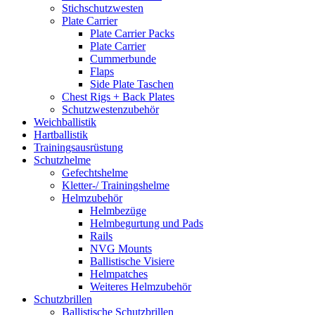
Stichschutzwesten
Plate Carrier
Plate Carrier Packs
Plate Carrier
Cummerbunde
Flaps
Side Plate Taschen
Chest Rigs + Back Plates
Schutzwestenzubehör
Weichballistik
Hartballistik
Trainingsausrüstung
Schutzhelme
Gefechtshelme
Kletter-/ Trainingshelme
Helmzubehör
Helmbezüge
Helmbegurtung und Pads
Rails
NVG Mounts
Ballistische Visiere
Helmpatches
Weiteres Helmzubehör
Schutzbrillen
Ballistische Schutzbrillen