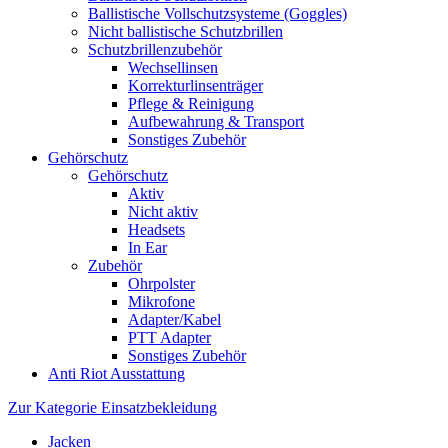
Ballistische Vollschutzsysteme (Goggles)
Nicht ballistische Schutzbrillen
Schutzbrillenzubehör
Wechsellinsen
Korrekturlinsenträger
Pflege & Reinigung
Aufbewahrung & Transport
Sonstiges Zubehör
Gehörschutz
Gehörschutz
Aktiv
Nicht aktiv
Headsets
In Ear
Zubehör
Ohrpolster
Mikrofone
Adapter/Kabel
PTT Adapter
Sonstiges Zubehör
Anti Riot Ausstattung
Zur Kategorie Einsatzbekleidung
Jacken