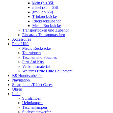
klein (bis 35l)
mittel (35l - 65l)
groß (ab 65l)
Trinkrucksäcke
Rucksackzubehör
Medic Rucksäcke
Transportboxen und Zubehör
Einsatz- / Transporttaschen
Accessoires
Erste Hilfe
Medic Rucksäcke
Tourniquets
Taschen und Pouches
First Aid Kits
Verbandsmaterial
Weiteres Erste Hilfe Equipment
K9 Hundezubehör
Navigation
Smartphone/Tablet Cases
Uhren
Licht
Stirnlampen
Helmlampen
Taschenlampen
Suchscheinwerfer