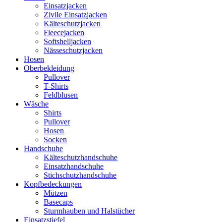
Einsatzjacken
Zivile Einsatzjacken
Kälteschutzjacken
Fleecejacken
Softshelljacken
Nässeschutzjacken
Hosen
Oberbekleidung
Pullover
T-Shirts
Feldblusen
Wäsche
Shirts
Pullover
Hosen
Socken
Handschuhe
Kälteschutzhandschuhe
Einsatzhandschuhe
Stichschutzhandschuhe
Kopfbedeckungen
Mützen
Basecaps
Sturmhauben und Halstücher
Einsatzstiefel