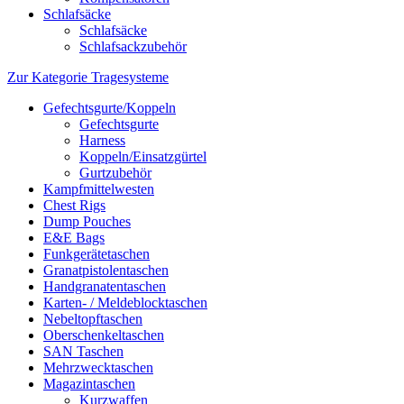
Schlafsäcke
Schlafsäcke
Schlafsackzubehör
Zur Kategorie Tragesysteme
Gefechtsgurte/Koppeln
Gefechtsgurte
Harness
Koppeln/Einsatzgürtel
Gurtzubehör
Kampfmittelwesten
Chest Rigs
Dump Pouches
E&E Bags
Funkgerätetaschen
Granatpistolentaschen
Handgranatentaschen
Karten- / Meldeblocktaschen
Nebeltopftaschen
Oberschenkeltaschen
SAN Taschen
Mehrzwecktaschen
Magazintaschen
Kurzwaffen