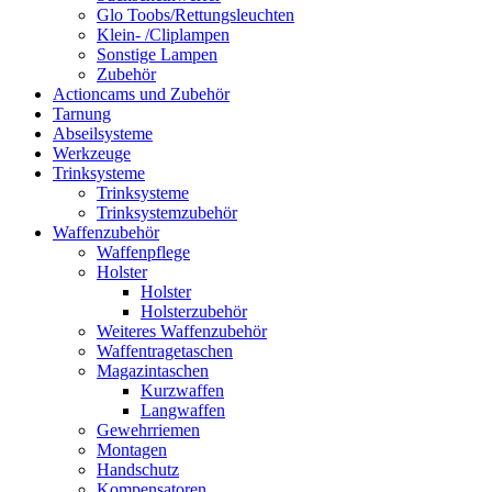
Glo Toobs/Rettungsleuchten
Klein- /Cliplampen
Sonstige Lampen
Zubehör
Actioncams und Zubehör
Tarnung
Abseilsysteme
Werkzeuge
Trinksysteme
Trinksysteme
Trinksystemzubehör
Waffenzubehör
Waffenpflege
Holster
Holster
Holsterzubehör
Weiteres Waffenzubehör
Waffentragetaschen
Magazintaschen
Kurzwaffen
Langwaffen
Gewehrriemen
Montagen
Handschutz
Kompensatoren