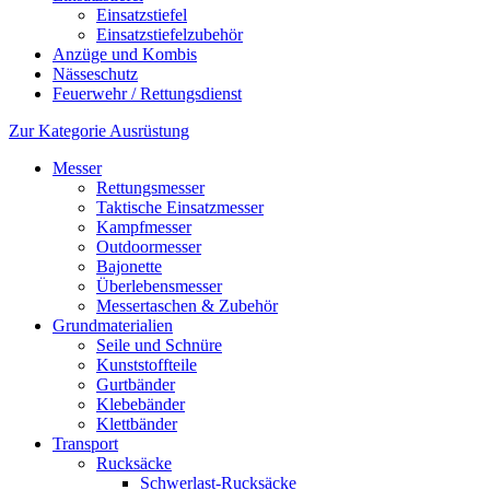
Einsatzstiefel
Einsatzstiefelzubehör
Anzüge und Kombis
Nässeschutz
Feuerwehr / Rettungsdienst
Zur Kategorie Ausrüstung
Messer
Rettungsmesser
Taktische Einsatzmesser
Kampfmesser
Outdoormesser
Bajonette
Überlebensmesser
Messertaschen & Zubehör
Grundmaterialien
Seile und Schnüre
Kunststoffteile
Gurtbänder
Klebebänder
Klettbänder
Transport
Rucksäcke
Schwerlast-Rucksäcke