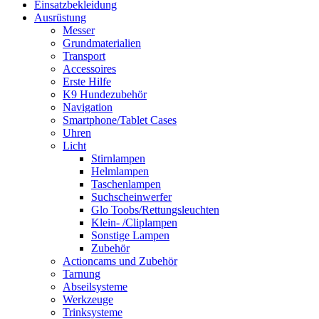
Einsatzbekleidung
Ausrüstung
Messer
Grundmaterialien
Transport
Accessoires
Erste Hilfe
K9 Hundezubehör
Navigation
Smartphone/Tablet Cases
Uhren
Licht
Stirnlampen
Helmlampen
Taschenlampen
Suchscheinwerfer
Glo Toobs/Rettungsleuchten
Klein- /Cliplampen
Sonstige Lampen
Zubehör
Actioncams und Zubehör
Tarnung
Abseilsysteme
Werkzeuge
Trinksysteme