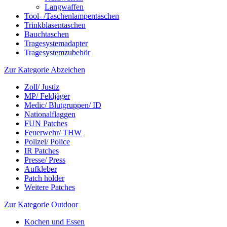
Langwaffen
Tool- /Taschenlampentaschen
Trinkblasentaschen
Bauchtaschen
Tragesystemadapter
Tragesystemzubehör
Zur Kategorie Abzeichen
Zoll/ Justiz
MP/ Feldjäger
Medic/ Blutgruppen/ ID
Nationalflaggen
FUN Patches
Feuerwehr/ THW
Polizei/ Police
IR Patches
Presse/ Press
Aufkleber
Patch holder
Weitere Patches
Zur Kategorie Outdoor
Kochen und Essen