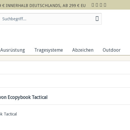
 € INNERHALB DEUTSCHLANDS, AB 299 € EU
Ausrüstung
Tragesysteme
Abzeichen
Outdoor
von Ecopybook Tactical