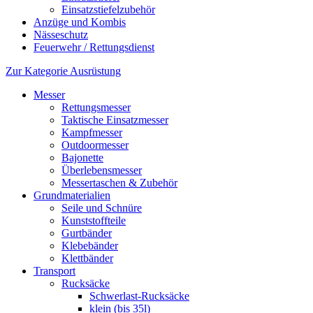
Einsatzstiefelzubehör
Anzüge und Kombis
Nässeschutz
Feuerwehr / Rettungsdienst
Zur Kategorie Ausrüstung
Messer
Rettungsmesser
Taktische Einsatzmesser
Kampfmesser
Outdoormesser
Bajonette
Überlebensmesser
Messertaschen & Zubehör
Grundmaterialien
Seile und Schnüre
Kunststoffteile
Gurtbänder
Klebebänder
Klettbänder
Transport
Rucksäcke
Schwerlast-Rucksäcke
klein (bis 35l)