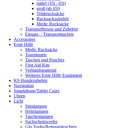
mittel (35l - 65l)
groß (ab 65l)
Trinkrucksäcke
Rucksackzubehör
Medic Rucksäcke
Transportboxen und Zubehör
Einsatz- / Transporttaschen
Accessoires
Erste Hilfe
Medic Rucksäcke
Tourniquets
Taschen und Pouches
First Aid Kits
Verbandsmaterial
Weiteres Erste Hilfe Equipment
K9 Hundezubehör
Navigation
Smartphone/Tablet Cases
Uhren
Licht
Stirnlampen
Helmlampen
Taschenlampen
Suchscheinwerfer
Glo Toobs/Rettungsleuchten