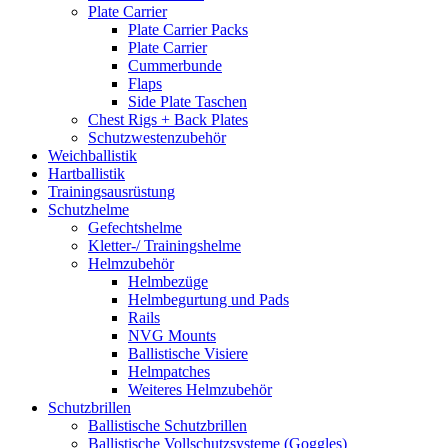
Plate Carrier
Plate Carrier Packs
Plate Carrier
Cummerbunde
Flaps
Side Plate Taschen
Chest Rigs + Back Plates
Schutzwestenzubehör
Weichballistik
Hartballistik
Trainingsausrüstung
Schutzhelme
Gefechtshelme
Kletter-/ Trainingshelme
Helmzubehör
Helmbezüge
Helmbegurtung und Pads
Rails
NVG Mounts
Ballistische Visiere
Helmpatches
Weiteres Helmzubehör
Schutzbrillen
Ballistische Schutzbrillen
Ballistische Vollschutzsysteme (Goggles)