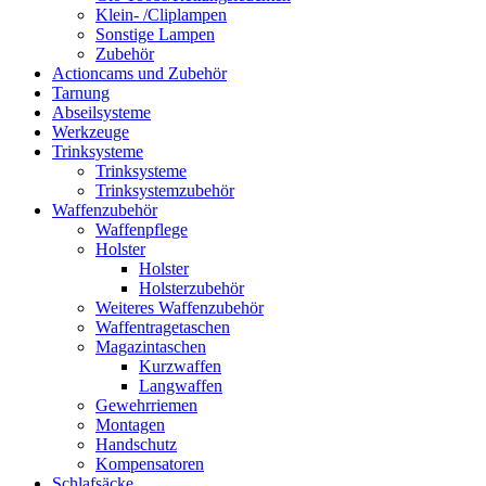
Klein- /Cliplampen
Sonstige Lampen
Zubehör
Actioncams und Zubehör
Tarnung
Abseilsysteme
Werkzeuge
Trinksysteme
Trinksysteme
Trinksystemzubehör
Waffenzubehör
Waffenpflege
Holster
Holster
Holsterzubehör
Weiteres Waffenzubehör
Waffentragetaschen
Magazintaschen
Kurzwaffen
Langwaffen
Gewehrriemen
Montagen
Handschutz
Kompensatoren
Schlafsäcke