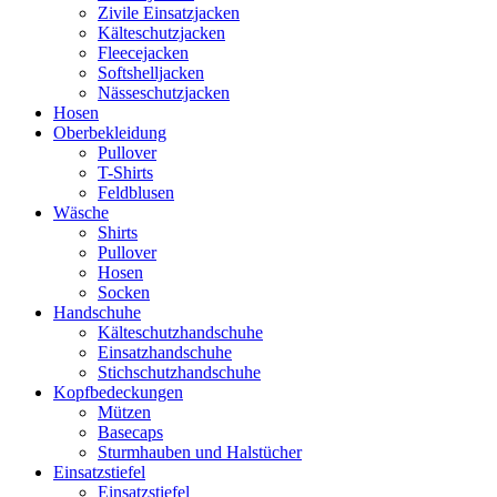
Zivile Einsatzjacken
Kälteschutzjacken
Fleecejacken
Softshelljacken
Nässeschutzjacken
Hosen
Oberbekleidung
Pullover
T-Shirts
Feldblusen
Wäsche
Shirts
Pullover
Hosen
Socken
Handschuhe
Kälteschutzhandschuhe
Einsatzhandschuhe
Stichschutzhandschuhe
Kopfbedeckungen
Mützen
Basecaps
Sturmhauben und Halstücher
Einsatzstiefel
Einsatzstiefel