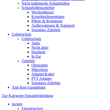
Nicht ballistische Schutzbrillen
Schutzbrillenzubehör
Wechsellinsen
Korrekturlinsenträger
Pflege & Reinigung
Aufbewahrung & Transport
Sonstiges Zubehör
Gehörschutz
Gehörschutz
Aktiv
Nicht aktiv
Headsets
In Ear
Zubehör
Ohrpolster
Mikrofone
Adapter/Kabel
PTT Adapter
Sonstiges Zubehör
Anti Riot Ausstattung
Zur Kategorie Einsatzbekleidung
Jacken
Einsatzjacken