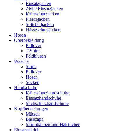
Einsatzjacken
Zivile Einsatzjacken
Kälteschutzjacken
Fleecejacken
Softshelljacken
Nässeschutzjacken
Hosen
Oberbekleidung
Pullover
T-Shirts
Feldblusen
Wäsche
Shirts
Pullover
Hosen
Socken
Handschuhe
Kälteschutzhandschuhe
Einsatzhandschuhe
Stichschutzhandschuhe
Kopfbedeckungen
Mützen
Basecaps
Sturmhauben und Halstücher
Einsatzstiefel