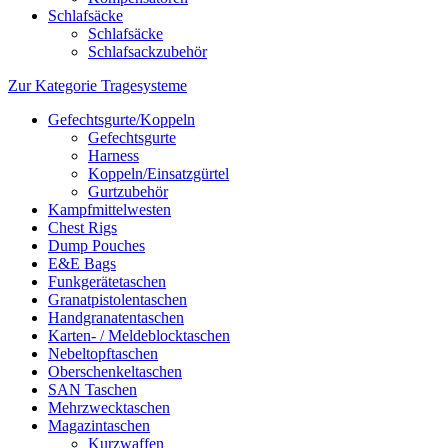
Schlafsäcke
Schlafsäcke
Schlafsackzubehör
Zur Kategorie Tragesysteme
Gefechtsgurte/Koppeln
Gefechtsgurte
Harness
Koppeln/Einsatzgürtel
Gurtzubehör
Kampfmittelwesten
Chest Rigs
Dump Pouches
E&E Bags
Funkgerätetaschen
Granatpistolentaschen
Handgranatentaschen
Karten- / Meldeblocktaschen
Nebeltopftaschen
Oberschenkeltaschen
SAN Taschen
Mehrzwecktaschen
Magazintaschen
Kurzwaffen