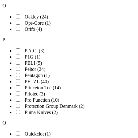
O
Oakley (24)
Ops-Core (1)
Orifo (4)
P
P.A.C. (3)
P1G (1)
PELI (5)
Peltor (24)
Pentagon (1)
PETZL (40)
Princeton Tec (14)
Priotec (3)
Pro Function (10)
Protection Group Denmark (2)
Puma Knives (2)
Q
Quickclot (1)