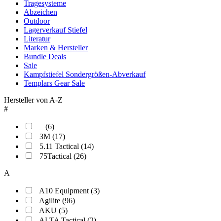
Tragesysteme
Abzeichen
Outdoor
Lagerverkauf Stiefel
Literatur
Marken & Hersteller
Bundle Deals
Sale
Kampfstiefel Sondergrößen-Abverkauf
Templars Gear Sale
Hersteller von A-Z
#
_ (6)
3M (17)
5.11 Tactical (14)
75Tactical (26)
A
A10 Equipment (3)
Agilite (96)
AKU (5)
ALTA Tactical (2)