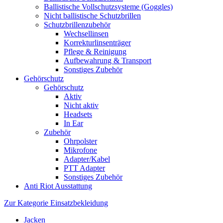
Ballistische Vollschutzsysteme (Goggles)
Nicht ballistische Schutzbrillen
Schutzbrillenzubehör
Wechsellinsen
Korrekturlinsenträger
Pflege & Reinigung
Aufbewahrung & Transport
Sonstiges Zubehör
Gehörschutz
Gehörschutz
Aktiv
Nicht aktiv
Headsets
In Ear
Zubehör
Ohrpolster
Mikrofone
Adapter/Kabel
PTT Adapter
Sonstiges Zubehör
Anti Riot Ausstattung
Zur Kategorie Einsatzbekleidung
Jacken