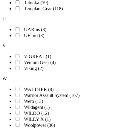
Tatonka (59)
Templars Gear (118)
U
UARms (3)
UF pro (3)
V
V-GREAT (1)
Ventum Gear (4)
Viking (2)
W
WALTHER (8)
Warrior Assault System (167)
Wero (13)
Wildagent (1)
WILDO (12)
WILEY X (1)
Woolpower (36)