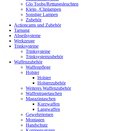
Glo Toobs/Rettungsleuchten
Klein- /Cliplampen
Sonstige Lampen
Zubehör
Actioncams und Zubehör
Tarnung
Abseilsysteme
Werkzeuge
Trinksysteme
Trinksysteme
Trinksystemzubehör
Waffenzubehör
Waffenpflege
Holster
Holster
Holsterzubehör
Weiteres Waffenzubehör
Waffentragetaschen
Magazintaschen
Kurzwaffen
Langwaffen
Gewehrriemen
Montagen
Handschutz
Kompensatoren