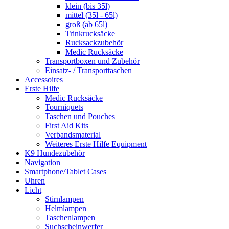
klein (bis 35l)
mittel (35l - 65l)
groß (ab 65l)
Trinkrucksäcke
Rucksackzubehör
Medic Rucksäcke
Transportboxen und Zubehör
Einsatz- / Transporttaschen
Accessoires
Erste Hilfe
Medic Rucksäcke
Tourniquets
Taschen und Pouches
First Aid Kits
Verbandsmaterial
Weiteres Erste Hilfe Equipment
K9 Hundezubehör
Navigation
Smartphone/Tablet Cases
Uhren
Licht
Stirnlampen
Helmlampen
Taschenlampen
Suchscheinwerfer