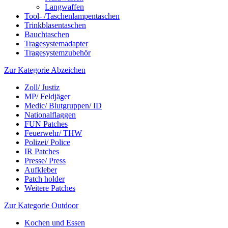
Langwaffen
Tool- /Taschenlampentaschen
Trinkblasentaschen
Bauchtaschen
Tragesystemadapter
Tragesystemzubehör
Zur Kategorie Abzeichen
Zoll/ Justiz
MP/ Feldjäger
Medic/ Blutgruppen/ ID
Nationalflaggen
FUN Patches
Feuerwehr/ THW
Polizei/ Police
IR Patches
Presse/ Press
Aufkleber
Patch holder
Weitere Patches
Zur Kategorie Outdoor
Kochen und Essen