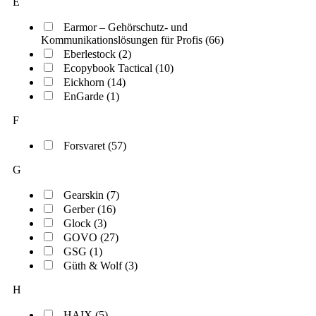
E
Earmor – Gehörschutz- und
Kommunikationslösungen für Profis (66)
Eberlestock (2)
Ecopybook Tactical (10)
Eickhorn (14)
EnGarde (1)
F
Forsvaret (57)
G
Gearskin (7)
Gerber (16)
Glock (3)
GOVO (27)
GSG (1)
Güth & Wolf (3)
H
HAIX (5)