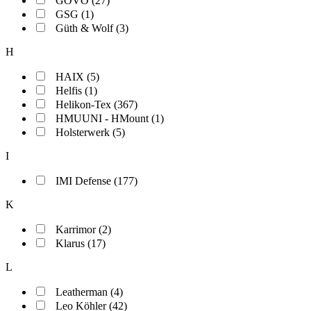
GOVO (27)
GSG (1)
Güth & Wolf (3)
H
HAIX (5)
Helfis (1)
Helikon-Tex (367)
HMUUNI - HMount (1)
Holsterwerk (5)
I
IMI Defense (177)
K
Karrimor (2)
Klarus (17)
L
Leatherman (4)
Leo Köhler (42)