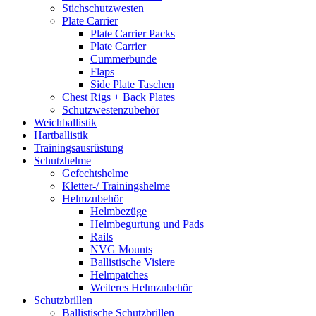
Stichschutzwesten
Plate Carrier
Plate Carrier Packs
Plate Carrier
Cummerbunde
Flaps
Side Plate Taschen
Chest Rigs + Back Plates
Schutzwestenzubehör
Weichballistik
Hartballistik
Trainingsausrüstung
Schutzhelme
Gefechtshelme
Kletter-/ Trainingshelme
Helmzubehör
Helmbezüge
Helmbegurtung und Pads
Rails
NVG Mounts
Ballistische Visiere
Helmpatches
Weiteres Helmzubehör
Schutzbrillen
Ballistische Schutzbrillen