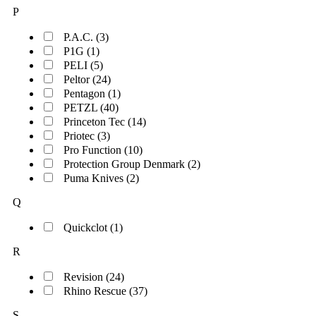
P
P.A.C. (3)
P1G (1)
PELI (5)
Peltor (24)
Pentagon (1)
PETZL (40)
Princeton Tec (14)
Priotec (3)
Pro Function (10)
Protection Group Denmark (2)
Puma Knives (2)
Q
Quickclot (1)
R
Revision (24)
Rhino Rescue (37)
S