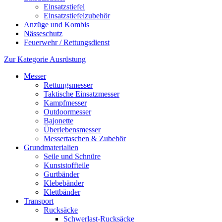
Einsatzstiefel
Einsatzstiefelzubehör
Anzüge und Kombis
Nässeschutz
Feuerwehr / Rettungsdienst
Zur Kategorie Ausrüstung
Messer
Rettungsmesser
Taktische Einsatzmesser
Kampfmesser
Outdoormesser
Bajonette
Überlebensmesser
Messertaschen & Zubehör
Grundmaterialien
Seile und Schnüre
Kunststoffteile
Gurtbänder
Klebebänder
Klettbänder
Transport
Rucksäcke
Schwerlast-Rucksäcke