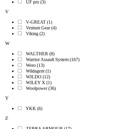
UF pro (3)
V
V-GREAT (1)
Ventum Gear (4)
Viking (2)
W
WALTHER (8)
Warrior Assault System (167)
Wero (13)
Wildagent (1)
WILDO (12)
WILEY X (1)
Woolpower (36)
Y
YKK (6)
Z
ZEBRA ARMOUR (17)