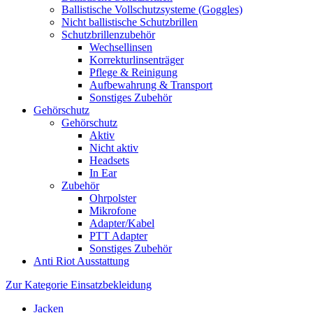
Ballistische Vollschutzsysteme (Goggles)
Nicht ballistische Schutzbrillen
Schutzbrillenzubehör
Wechsellinsen
Korrekturlinsenträger
Pflege & Reinigung
Aufbewahrung & Transport
Sonstiges Zubehör
Gehörschutz
Gehörschutz
Aktiv
Nicht aktiv
Headsets
In Ear
Zubehör
Ohrpolster
Mikrofone
Adapter/Kabel
PTT Adapter
Sonstiges Zubehör
Anti Riot Ausstattung
Zur Kategorie Einsatzbekleidung
Jacken