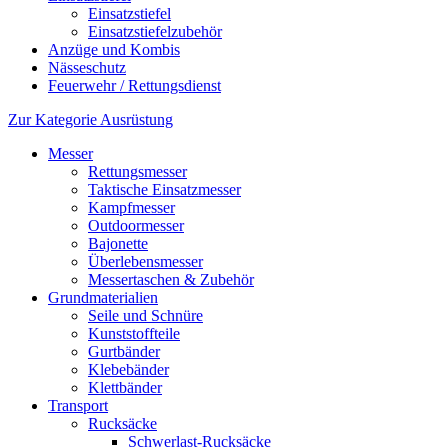
Einsatzstiefel
Einsatzstiefelzubehör
Anzüge und Kombis
Nässeschutz
Feuerwehr / Rettungsdienst
Zur Kategorie Ausrüstung
Messer
Rettungsmesser
Taktische Einsatzmesser
Kampfmesser
Outdoormesser
Bajonette
Überlebensmesser
Messertaschen & Zubehör
Grundmaterialien
Seile und Schnüre
Kunststoffteile
Gurtbänder
Klebebänder
Klettbänder
Transport
Rucksäcke
Schwerlast-Rucksäcke