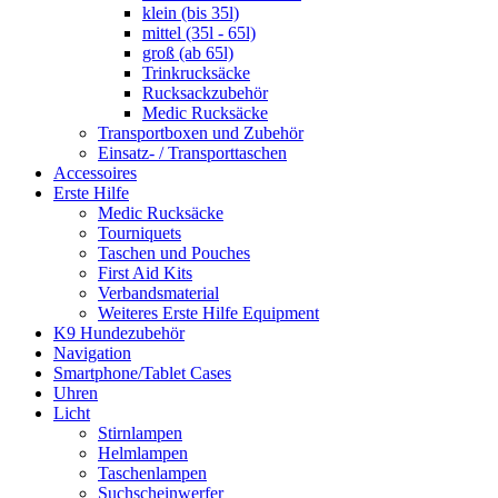
klein (bis 35l)
mittel (35l - 65l)
groß (ab 65l)
Trinkrucksäcke
Rucksackzubehör
Medic Rucksäcke
Transportboxen und Zubehör
Einsatz- / Transporttaschen
Accessoires
Erste Hilfe
Medic Rucksäcke
Tourniquets
Taschen und Pouches
First Aid Kits
Verbandsmaterial
Weiteres Erste Hilfe Equipment
K9 Hundezubehör
Navigation
Smartphone/Tablet Cases
Uhren
Licht
Stirnlampen
Helmlampen
Taschenlampen
Suchscheinwerfer