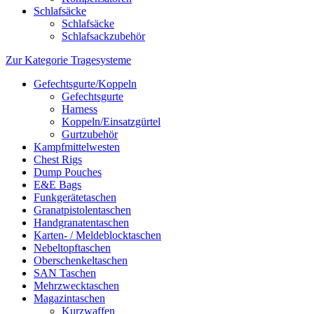
Schlafsäcke
Schlafsäcke
Schlafsackzubehör
Zur Kategorie Tragesysteme
Gefechtsgurte/Koppeln
Gefechtsgurte
Harness
Koppeln/Einsatzgürtel
Gurtzubehör
Kampfmittelwesten
Chest Rigs
Dump Pouches
E&E Bags
Funkgerätetaschen
Granatpistolentaschen
Handgranatentaschen
Karten- / Meldeblocktaschen
Nebeltopftaschen
Oberschenkeltaschen
SAN Taschen
Mehrzwecktaschen
Magazintaschen
Kurzwaffen