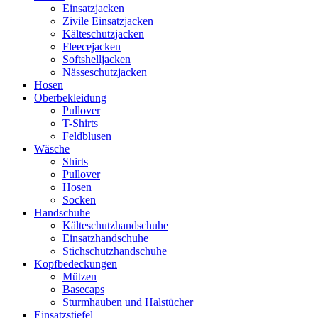
Einsatzjacken
Zivile Einsatzjacken
Kälteschutzjacken
Fleecejacken
Softshelljacken
Nässeschutzjacken
Hosen
Oberbekleidung
Pullover
T-Shirts
Feldblusen
Wäsche
Shirts
Pullover
Hosen
Socken
Handschuhe
Kälteschutzhandschuhe
Einsatzhandschuhe
Stichschutzhandschuhe
Kopfbedeckungen
Mützen
Basecaps
Sturmhauben und Halstücher
Einsatzstiefel