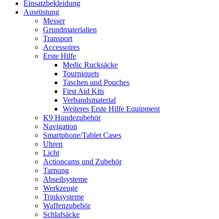
Einsatzbekleidung
Ausrüstung
Messer
Grundmaterialien
Transport
Accessoires
Erste Hilfe
Medic Rucksäcke
Tourniquets
Taschen und Pouches
First Aid Kits
Verbandsmaterial
Weiteres Erste Hilfe Equipment
K9 Hundezubehör
Navigation
Smartphone/Tablet Cases
Uhren
Licht
Actioncams und Zubehör
Tarnung
Abseilsysteme
Werkzeuge
Trinksysteme
Waffenzubehör
Schlafsäcke