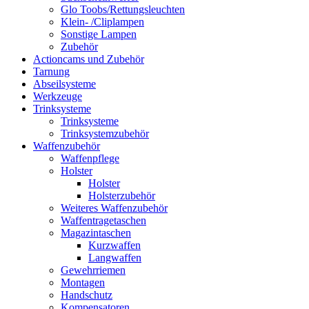
Glo Toobs/Rettungsleuchten
Klein- /Cliplampen
Sonstige Lampen
Zubehör
Actioncams und Zubehör
Tarnung
Abseilsysteme
Werkzeuge
Trinksysteme
Trinksysteme
Trinksystemzubehör
Waffenzubehör
Waffenpflege
Holster
Holster
Holsterzubehör
Weiteres Waffenzubehör
Waffentragetaschen
Magazintaschen
Kurzwaffen
Langwaffen
Gewehrriemen
Montagen
Handschutz
Kompensatoren