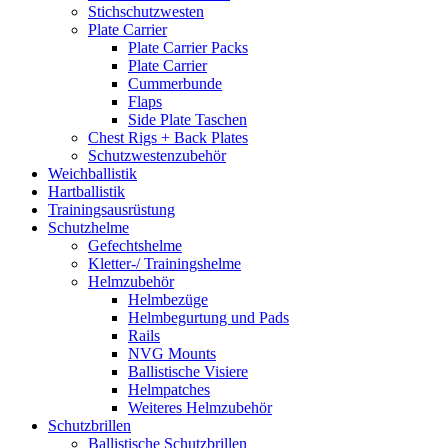
Stichschutzwesten
Plate Carrier
Plate Carrier Packs
Plate Carrier
Cummerbunde
Flaps
Side Plate Taschen
Chest Rigs + Back Plates
Schutzwestenzubehör
Weichballistik
Hartballistik
Trainingsausrüstung
Schutzhelme
Gefechtshelme
Kletter-/ Trainingshelme
Helmzubehör
Helmbezüge
Helmbegurtung und Pads
Rails
NVG Mounts
Ballistische Visiere
Helmpatches
Weiteres Helmzubehör
Schutzbrillen
Ballistische Schutzbrillen